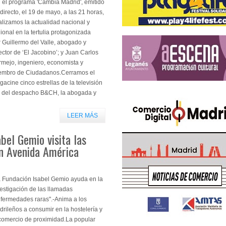
 el programa 'Cambia Madrid', emitido
directo, el 19 de mayo, a las 21 horas,
lizamos la actualidad nacional y
ional en la tertulia protagonizada
 Guillermo del Valle, abogado y
ector de ‘El Jacobino’; y Juan Carlos
rmejo, ingeniero, economista y
embro de Ciudadanos.Cerramos el
acine cinco estrellas de la televisión
es del despacho B&CH, la abogada y
LEER MÁS
bel Gemio visita las
en Avenida América
a Fundación Isabel Gemio ayuda en la
estigación de las llamadas
nfermedades raras".-Anima a los
rileños a consumir en la hostelería y
 comercio de proximidad.La popular