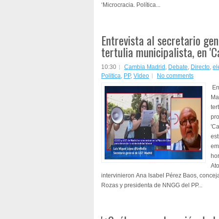
‘Microcracia. Política...
Entrevista al secretario ge
tertulia municipalista, en '
10:30
Cambia Madrid
,
Debate
,
Directo
,
el
Politica
,
PP
,
Video
No comments
Ent
Mad
ter
pr
'C
est
emi
hor
Ato
intervinieron Ana Isabel Pérez Baos, conc
Rozas y presidenta de NNGG del PP...