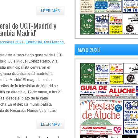
LEER MÁS
neral de UGT-Madrid y
Cambia Madrid'
ecciones 2021
,
Entrevista
,
Mas Madrid
,
MAYO 2026
revista al secretario general de UGT-
rid, Luis Miguel López Reillo, y la
tulia municipalista centraron el
ograma de actualidad madrileña
ambia Madrid'.El magacine cinco
rellas de la televisión de Madrid se
tió en directo el 12 de mayo, a las 21
as, desde el plató de la calle
cha.En el debate municipalista
ejala de Recursos Humanos en Las
LEER MÁS