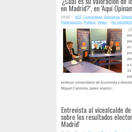
'¿Cuál es su valoración de l
en Madrid?', en 'Aquí Opina
10:42
AOT
,
Comunidad
,
Denuncia
,
Direct
Participación
,
Politica
,
Video
No comment
'¿C
ele
pl
en
pr
dir
a l
33 
est
profesor universitario de Economía y directo
Miguel Carmona, quien analizó...
Entrevista al vicealcalde de
sobre los resultados electo
Madrid'