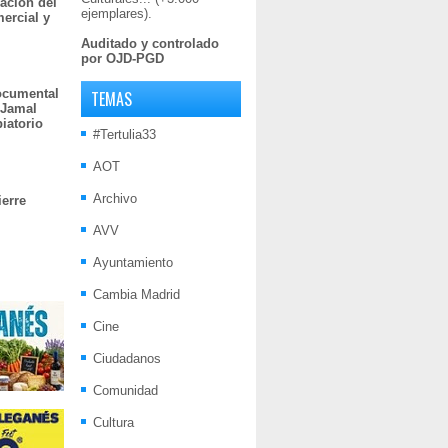
ación del
ejemplares).
mercial y
Auditado y controlado
por OJD-PGD
documental
TEMAS
 Jamal
iatorio
#Tertulia33
AOT
Archivo
ierre
AVV
Ayuntamiento
Cambia Madrid
Cine
Ciudadanos
Comunidad
Cultura