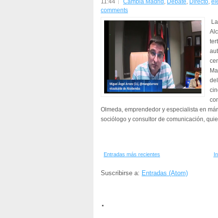
11:44
Cambia Madrid
,
Debate
,
Directo
,
el
comments
La 
Alc
ter
au
ce
Mad
de
cin
co
Olmeda, emprendedor y especialista en márket
sociólogo y consultor de comunicación, quie
Entradas más recientes
In
Suscribirse a:
Entradas (Atom)
.