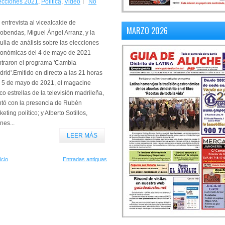
ecciones 2021
,
Politica
,
Video
No
entrevista al vicealcalde de
MARZO 2026
obendas, Miguel Ángel Arranz, y la
tulia de análisis sobre las elecciones
tonómicas del 4 de mayo de 2021
ntraron el programa 'Cambia
rid'.Emitido en directo a las 21 horas
l 5 de mayo de 2021, el magacine
co estrellas de la televisión madrileña,
ntó con la presencia de Rubén
ing político; y Alberto Sotillos,
nes...
LEER MÁS
icio
Entradas antiguas