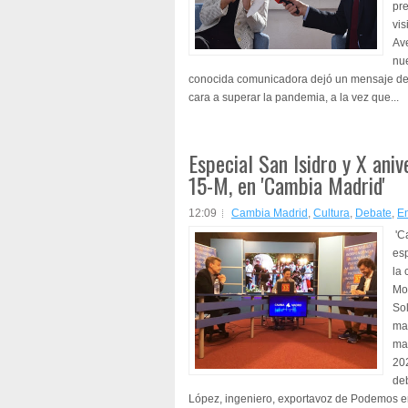
pre
vis
Av
nue
conocida comunicadora dejó un mensaje de 
cara a superar la pandemia, a la vez que...
Especial San Isidro y X ani
15-M, en 'Cambia Madrid'
12:09
Cambia Madrid
,
Cultura
,
Debate
,
En
'C
esp
la 
Mo
Sol
mag
ma
20
de
López, ingeniero, exportavoz de Podemos e