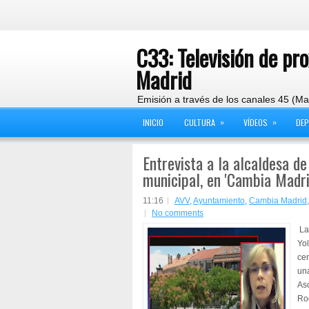
C33: Televisión de pr
Madrid
Emisión a través de los canales 45 (Ma
»
»
INICIO
CULTURA
VÍDEOS
DE
Entrevista a la alcaldesa d
municipal, en 'Cambia Madri
11:16
AVV
,
Ayuntamiento
,
Cambia Madrid
No comments
La 
Yol
cen
una
Aso
Rod