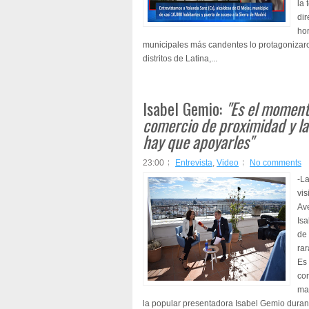
la 
dir
hor
municipales más candentes lo protagonizaro
distritos de Latina,...
Isabel Gemio:
"Es el moment
comercio de proximidad y la
hay que apoyarles"
23:00
Entrevista
,
Video
No comments
-L
vis
Av
Isa
de
ra
Es
com
mad
la popular presentadora Isabel Gemio durant