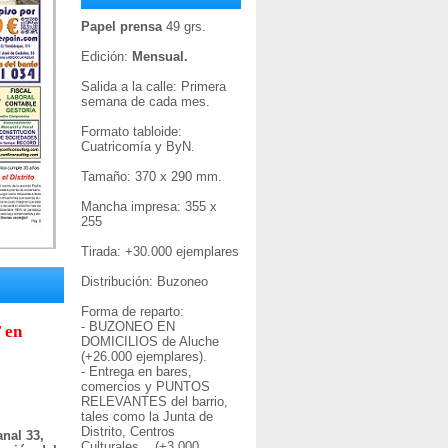
Papel prensa
49 grs.
Edición:
Mensual.
Salida a la calle: Primera
semana de cada mes.
Formato tabloide:
Cuatricomía y ByN.
Tamaño: 370 x 290 mm.
Mancha impresa: 355 x
255
Tirada: +30
.000 ejemplares
Distribución: Buzoneo
Forma de reparto:
- BUZONEO EN
 en
DOMICILIOS de Aluche
(+26.000 ejemplares).
- Entrega en bares,
comercios y PUNTOS
RELEVANTES del barrio,
tales como la Junta de
Distrito, Centros
nal 33,
Culturales... (+3.000