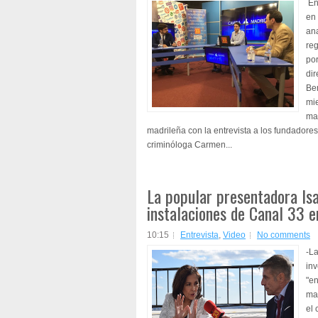
En
en 
ana
reg
por
dir
Be
mi
mag
madrileña con la entrevista a los fundador
criminóloga Carmen...
La popular presentadora Isa
instalaciones de Canal 33 
10:15
Entrevista
,
Video
No comments
-L
inv
"e
mad
el