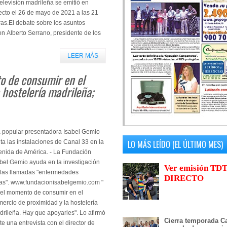
televisión madrileña se emitió en
ecto el 26 de mayo de 2021 a las 21
as.El debate sobre los asuntos
n Alberto Serrano, presidente de los
LEER MÁS
o de consumir en el
 hostelería madrileña;
a popular presentadora Isabel Gemio
ita las instalaciones de Canal 33 en la
LO MÁS LEÍDO (EL ÚLTIMO MES)
enida de América. - La Fundación
bel Gemio ayuda en la investigación
Ver emisión TDT
 las llamadas "enfermedades
DIRECTO
ras". www.fundacionisabelgemio.com "
 el momento de consumir en el
ercio de proximidad y la hostelería
rileña. Hay que apoyarles". Lo afirmó
Cierra temporada Ca
e una entrevista con el director de