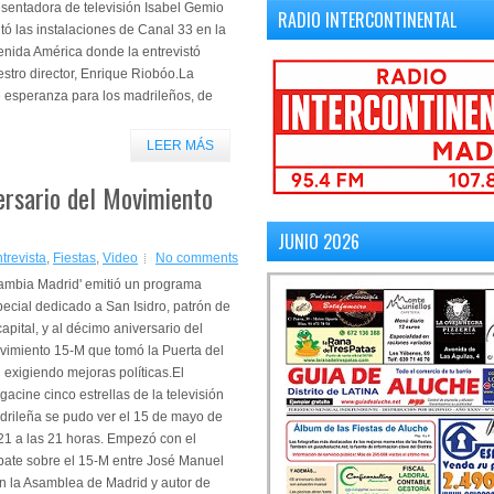
sentadora de televisión Isabel Gemio
RADIO INTERCONTINENTAL
itó las instalaciones de Canal 33 en la
enida América donde la entrevistó
stro director, Enrique Riobóo.La
esperanza para los madrileños, de
LEER MÁS
versario del Movimiento
JUNIO 2026
trevista
,
Fiestas
,
Video
No comments
ambia Madrid' emitió un programa
ecial dedicado a San Isidro, patrón de
capital, y al décimo aniversario del
vimiento 15-M que tomó la Puerta del
 exigiendo mejoras políticas.El
acine cinco estrellas de la televisión
drileña se pudo ver el 15 de mayo de
21 a las 21 horas. Empezó con el
bate sobre el 15-M entre José Manuel
n la Asamblea de Madrid y autor de