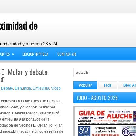
oximidad de
drid ciudad y afueras) 23 y 24
»
PORTES
EDICIÓN IMPRESA
CONTACTAR
e El Molar y debate
d'
Popular
Tags
Blog A
,
Debate
,
Denuncia
,
Entrevista
,
Video
JULIO - AGOSTO 2026
entrevista a la alcaldesa de El Molar,
anda Sanz, y el debate municipal
traron 'Cambia Madrid', que finalizó
 entrevista a la portavoz de la
ciación de Vecinos El Organillo, Pilar
ríguez.El magacine cinco estrellas de