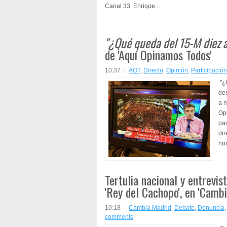
Canal 33, Enrique...
"¿Qué queda del 15-M diez 
de 'Aquí Opinamos Todos'
10:37
AOT
,
Directo
,
Opinión
,
Participación
"¿
de
a n
Op
par
dir
hor
Tertulia nacional y entrevis
'Rey del Cachopo', en 'Camb
10:18
Cambia Madrid
,
Debate
,
Denuncia
comments