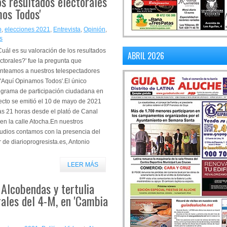
os resultados electorales
mos Todos'
o
,
elecciones 2021
,
Entrevista
,
Opinión
,
s
uál es su valoración de los resultados
ABRIL 2026
ctorales?' fue la pregunta que
anteamos a nuestros telespectadores
 'Aquí Opinamos Todos'.El único
ograma de participación ciudadana en
ecto se emitió el 10 de mayo de 2021
as 21 horas desde el plató de Canal
en la calle Atocha.En nuestros
udios contamos con la presencia del
r de diarioprogresista.es, Antonio
LEER MÁS
 Alcobendas y tertulia
rales del 4-M, en 'Cambia