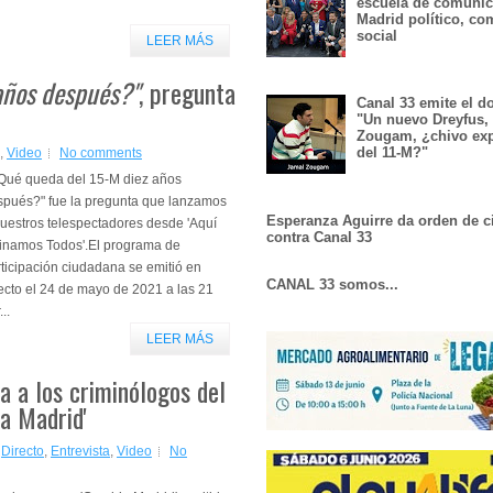
escuela de comunic
Madrid político, co
social
LEER MÁS
años después?"
, pregunta
Canal 33 emite el 
"Un nuevo Dreyfus,
Zougam, ¿chivo exp
del 11-M?"
,
Video
No comments
Qué queda del 15-M diez años
spués?" fue la pregunta que lanzamos
Esperanza Aguirre da orden de c
uestros telespectadores desde 'Aquí
contra Canal 33
inamos Todos'.El programa de
ticipación ciudadana se emitió en
CANAL 33 somos...
ecto el 24 de mayo de 2021 a las 21
...
LEER MÁS
ta a los criminólogos del
ia Madrid'
,
Directo
,
Entrevista
,
Video
No