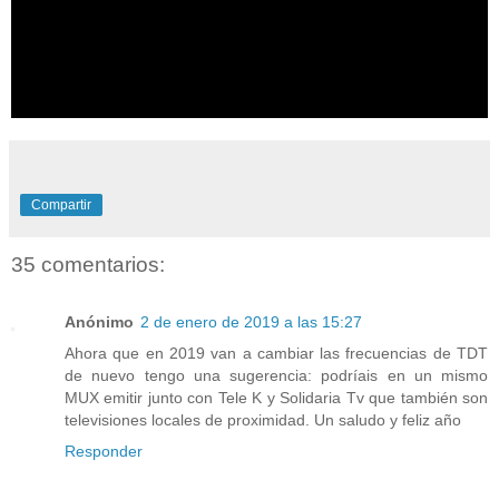
i
n
d
o
w
.
Compartir
35 comentarios:
Anónimo
2 de enero de 2019 a las 15:27
Ahora que en 2019 van a cambiar las frecuencias de TDT
de nuevo tengo una sugerencia: podríais en un mismo
MUX emitir junto con Tele K y Solidaria Tv que también son
televisiones locales de proximidad. Un saludo y feliz año
Responder