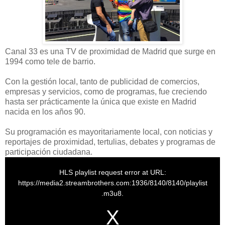
Canal 33 es una TV de proximidad de Madrid que surge en
1994 como tele de barrio.
Con la gestión local, tanto de publicidad de comercios,
empresas y servicios, como de programas, fue creciendo
hasta ser prácticamente la única que existe en Madrid
nacida en los años 90.
Su programación es mayoritariamente local, con noticias y
reportajes de proximidad, tertulias, debates y programas de
participación ciudadana.
T
h
HLS playlist request error at URL:
i
s
https://media2.streambrothers.com:1936/8140/8140/playlist
i
s
.m3u8.
a
m
o
d
a
l
w