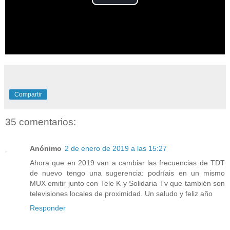
P
l
a
y
V
Compartir
i
35 comentarios:
d
Anónimo
2 de enero de 2019 a las 15:27
e
Ahora que en 2019 van a cambiar las frecuencias de TDT
de nuevo tengo una sugerencia: podríais en un mismo
MUX emitir junto con Tele K y Solidaria Tv que también son
o
televisiones locales de proximidad. Un saludo y feliz año
Responder