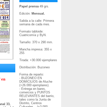
Papel prensa
49 grs.
Edición:
Mensual.
Salida a la calle: Primera
semana de cada mes.
Formato tabloide:
Cuatricomía y ByN.
Tamaño: 370 x 290 mm.
Mancha impresa: 355 x
255
Tirada: +30
.000 ejemplares
Distribución: Buzoneo
Forma de reparto:
- BUZONEO EN
 en
DOMICILIOS de Aluche
(+26.000 ejemplares).
- Entrega en bares,
comercios y PUNTOS
RELEVANTES del barrio,
tales como la Junta de
Distrito, Centros
nal 33,
Culturales... (+3.000