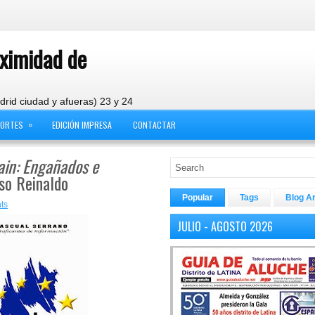
oximidad de
drid ciudad y afueras) 23 y 24
»
PORTES
EDICIÓN IMPRESA
CONTACTAR
ain: Engañados e
nso Reinaldo
Popular
Tags
Blog A
ts
JULIO - AGOSTO 2026