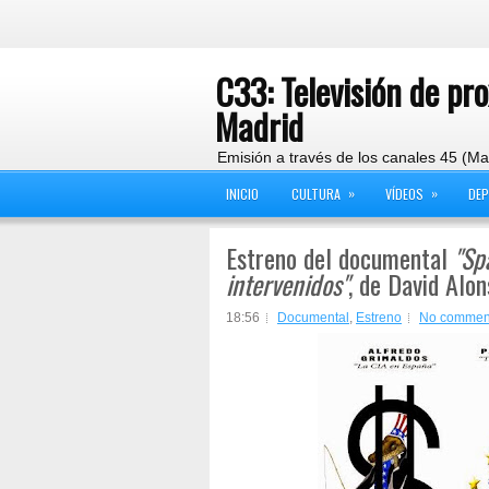
C33: Televisión de pr
Madrid
Emisión a través de los canales 45 (Ma
»
»
INICIO
CULTURA
VÍDEOS
DE
Estreno del documental
"Sp
intervenidos"
, de David Alo
18:56
Documental
,
Estreno
No commen