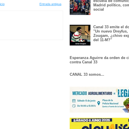
escuela de comunic
icio
Entrada antigua
Madrid político, co
social
Canal 33 emite el 
"Un nuevo Dreyfus,
Zougam, ¿chivo exp
del 11-M?"
Esperanza Aguirre da orden de c
contra Canal 33
CANAL 33 somos...