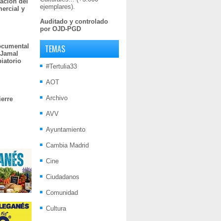
ación del
ejemplares).
mercial y
Auditado y controlado
por OJD-PGD
documental
TEMAS
 Jamal
iatorio
#Tertulia33
AOT
Archivo
ierre
AVV
Ayuntamiento
Cambia Madrid
Cine
Ciudadanos
Comunidad
Cultura