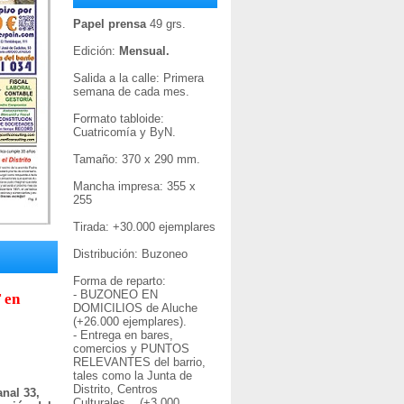
Papel prensa
49 grs.
Edición:
Mensual.
Salida a la calle: Primera
semana de cada mes.
Formato tabloide:
Cuatricomía y ByN.
Tamaño: 370 x 290 mm.
Mancha impresa: 355 x
255
Tirada: +30
.000 ejemplares
Distribución: Buzoneo
Forma de reparto:
- BUZONEO EN
 en
DOMICILIOS de Aluche
(+26.000 ejemplares).
- Entrega en bares,
comercios y PUNTOS
RELEVANTES del barrio,
tales como la Junta de
Distrito, Centros
nal 33,
Culturales... (+3.000