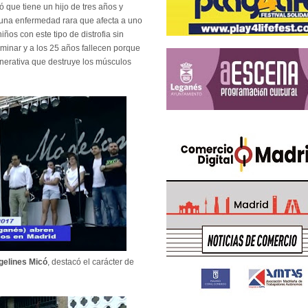
 que tiene un hijo de tres años y
 una enfermedad rara que afecta a uno
os con este tipo de distrofia sin
aminar y a los 25 años fallecen porque
nerativa que destruye los músculos
gelines Micó
, destacó el carácter de