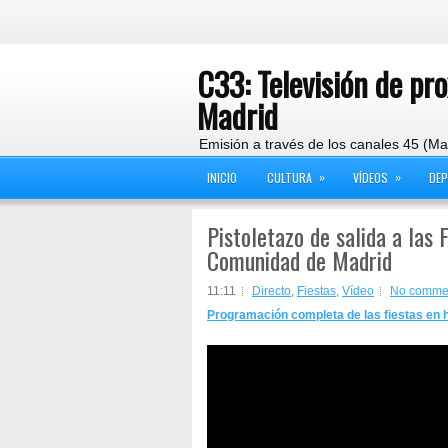
C33: Televisión de pr
Madrid
Emisión a través de los canales 45 (Ma
»
»
INICIO
CULTURA
VÍDEOS
DE
Pistoletazo de salida a las 
Comunidad de Madrid
11:11
Directo
,
Fiestas
,
Vídeo
No comme
Programación completa de las fiestas en 