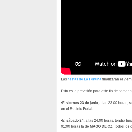
Las
fiestas de La Fortuna
finalizarán el vier
Esta es la previsión para este fin de semana
•El
viernes 23 de junio
, a las 23:00 horas, 
en el Recinto Ferial.
•El
sábado 24
, a las 24:00 horas, tendrá lu
01:00 horas la de
MAGO DE OZ
. Todos los 