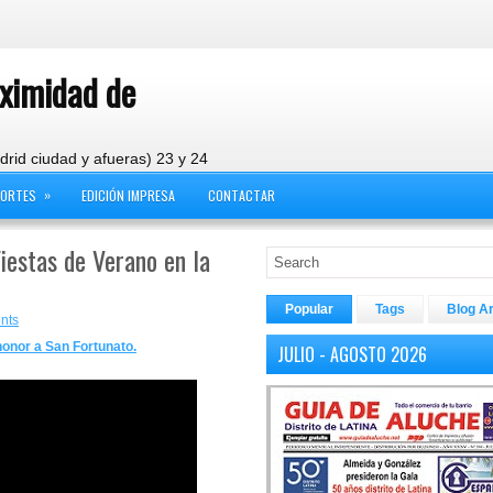
oximidad de
drid ciudad y afueras) 23 y 24
»
PORTES
EDICIÓN IMPRESA
CONTACTAR
Fiestas de Verano en la
Popular
Tags
Blog A
nts
honor a San Fortunato.
JULIO - AGOSTO 2026