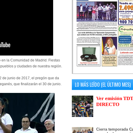
no en la Comunidad de Madrid. Fiestas
a pueblos y ciudades de nuestra región.
22 de junio de 2017, el pregón que da
LO MÁS LEÍDO (EL ÚLTIMO MES)
 Leganés, que finalizarán el 30 de junio.
Ver emisión TDT
DIRECTO
Cierra temporada Ca