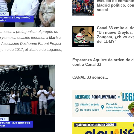
escuela de comunic
Madrid político, co
social
Canal 33 emite el 
amosos a protagonizar el pregón de
"Un nuevo Dreyfus,
Zougam, ¿chivo exp
io y en esta ocasión tenemos a
Marisa
del 11-M?"
la Asociación Duchenne Parent Project
 junio de 2017, el alcalde de Leganés,
Esperanza Aguirre da orden de c
contra Canal 33
CANAL 33 somos...