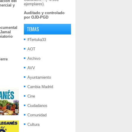
ación del
ejemplares).
mercial y
Auditado y controlado
por OJD-PGD
documental
TEMAS
 Jamal
iatorio
#Tertulia33
AOT
Archivo
ierre
AVV
Ayuntamiento
Cambia Madrid
Cine
Ciudadanos
Comunidad
Cultura