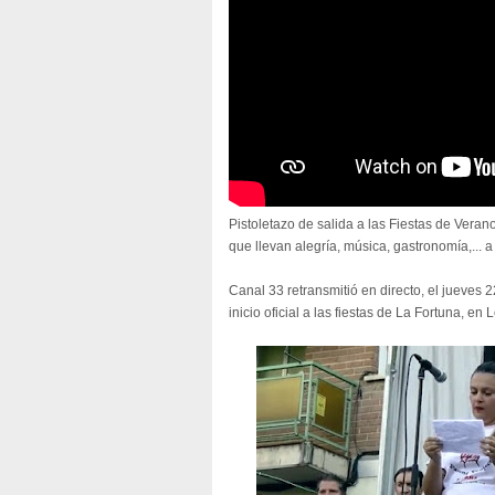
Pistoletazo de salida a las Fiestas de Vera
que llevan alegría, música, gastronomía,... 
Canal 33 retransmitió en directo, el jueves 
inicio oficial a las fiestas de La Fortuna, en