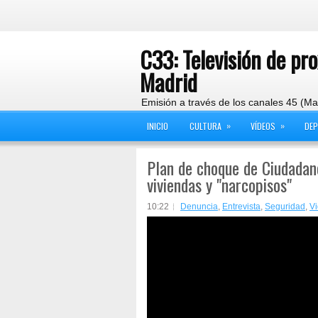
C33: Televisión de pr
Madrid
Emisión a través de los canales 45 (Ma
»
»
INICIO
CULTURA
VÍDEOS
DE
Plan de choque de Ciudadan
viviendas y "narcopisos"
10:22
Denuncia
,
Entrevista
,
Seguridad
,
V