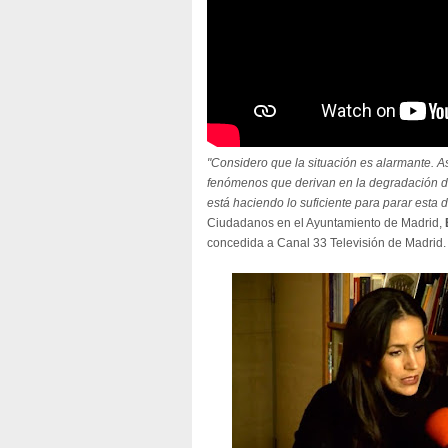
"Considero que la situación es alarmante. A
fenómenos que derivan en la degradación de 
está haciendo lo suficiente para parar esta
Ciudadanos en el Ayuntamiento de Madrid,
concedida a Canal 33 Televisión de Madrid.