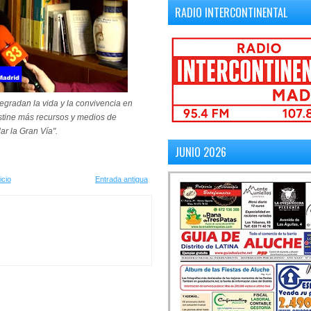
RADIO INTERCONTINENTAL
egradan la vida y la convivencia en
stine más recursos y medios de
ar la Gran Vía".
JUNIO 2026
icio
Entrada antigua