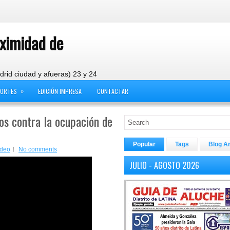
oximidad de
drid ciudad y afueras) 23 y 24
»
PORTES
EDICIÓN IMPRESA
CONTACTAR
os contra la ocupación de
Popular
Tags
Blog A
ideo
No comments
JULIO - AGOSTO 2026