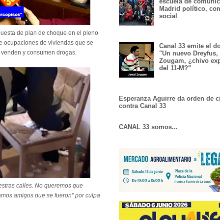
escuela de comunic
Madrid político, co
social
puesta de plan de choque en el pleno
de ocupaciones de viviendas que se
Canal 33 emite el 
e venden y consumen drogas.
"Un nuevo Dreyfus,
Zougam, ¿chivo exp
del 11-M?"
Esperanza Aguirre da orden de c
contra Canal 33
CANAL 33 somos...
estras calles. No queremos que
damos amigos que se fueron" por culpa