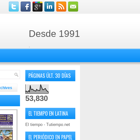
Desde 1991
.
PÁGINAS ÚLT. 30 DÍAS
rchives
53,830
EL TIEMPO EN LATINA
El tiempo - Tutiempo.net
EL PERIÓDICO EN PAPEL