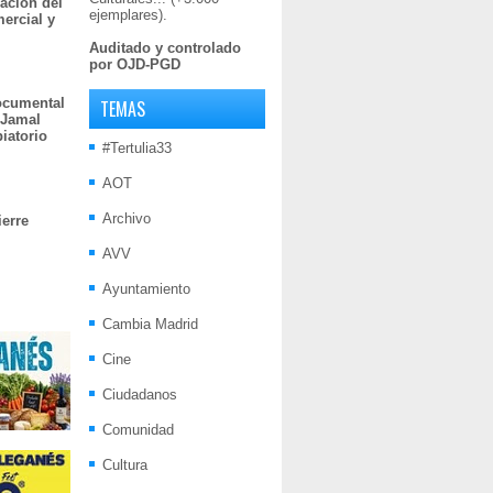
ación del
ejemplares).
mercial y
Auditado y controlado
por OJD-PGD
documental
TEMAS
 Jamal
iatorio
#Tertulia33
AOT
Archivo
ierre
AVV
Ayuntamiento
Cambia Madrid
Cine
Ciudadanos
Comunidad
Cultura