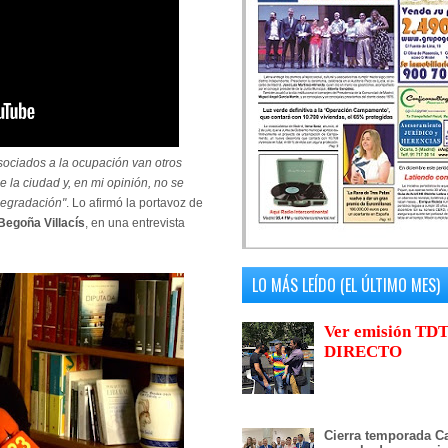
sociados a la ocupación van otros
la ciudad y, en mi opinión, no se
 degradación"
. Lo afirmó la portavoz de
Begoña Villacís
, en una entrevista
LO MÁS LEÍDO (EL ÚLTIMO MES)
Ver emisión TDT
DIRECTO
Cierra temporada Ca