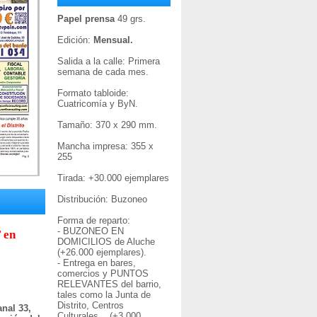
Papel prensa
49 grs.
Edición:
Mensual.
Salida a la calle: Primera
semana de cada mes.
Formato tabloide:
Cuatricomía y ByN.
Tamaño: 370 x 290 mm.
Mancha impresa: 355 x
255
Tirada: +30
.000 ejemplares
Distribución: Buzoneo
Forma de reparto:
- BUZONEO EN
 en
DOMICILIOS de Aluche
(+26.000 ejemplares).
- Entrega en bares,
comercios y PUNTOS
RELEVANTES del barrio,
tales como la Junta de
Distrito, Centros
nal 33,
Culturales... (+3.000