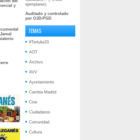
ación del
ejemplares).
mercial y
Auditado y controlado
por OJD-PGD
documental
TEMAS
 Jamal
iatorio
#Tertulia33
AOT
Archivo
ierre
AVV
Ayuntamiento
Cambia Madrid
Cine
Ciudadanos
Comunidad
Cultura