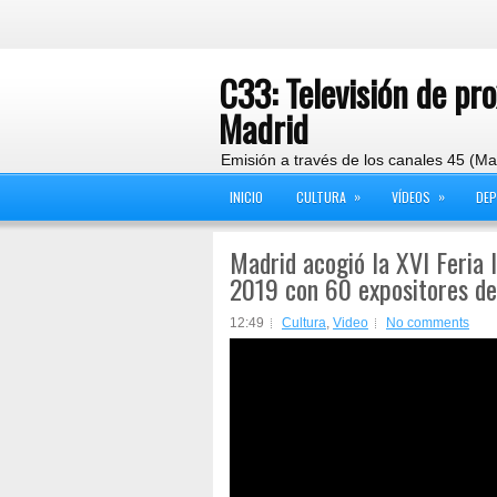
C33: Televisión de pr
Madrid
Emisión a través de los canales 45 (Ma
»
»
INICIO
CULTURA
VÍDEOS
DE
Madrid acogió la XVI Feria 
2019 con 60 expositores de
12:49
Cultura
,
Video
No comments