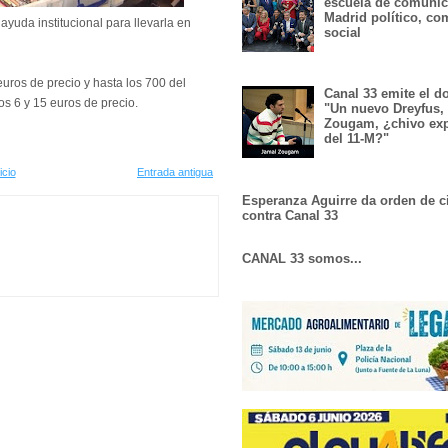
escuela de comunic
Madrid político, co
ó ayuda institucional para llevarla en
social
euros de precio y hasta los 700 del
Canal 33 emite el 
os 6 y 15 euros de precio.
"Un nuevo Dreyfus,
Zougam, ¿chivo exp
del 11-M?"
icio
Entrada antigua
Esperanza Aguirre da orden de c
contra Canal 33
CANAL 33 somos...