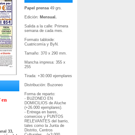
Papel prensa
49 grs.
Edición:
Mensual.
Salida a la calle: Primera
semana de cada mes.
Formato tabloide:
Cuatricomía y ByN.
Tamaño: 370 x 290 mm.
Mancha impresa: 355 x
255
Tirada: +30
.000 ejemplares
Distribución: Buzoneo
Forma de reparto:
- BUZONEO EN
 en
DOMICILIOS de Aluche
(+26.000 ejemplares).
- Entrega en bares,
comercios y PUNTOS
RELEVANTES del barrio,
tales como la Junta de
Distrito, Centros
nal 33,
Culturales... (+3.000