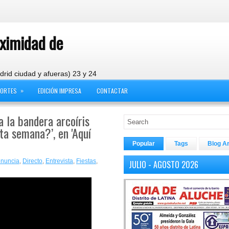
oximidad de
drid ciudad y afueras) 23 y 24
»
PORTES
EDICIÓN IMPRESA
CONTACTAR
a la bandera arcoíris
a semana?’, en 'Aquí
Popular
Tags
Blog A
nuncia
,
Directo
,
Entrevista
,
Fiestas
,
JULIO - AGOSTO 2026