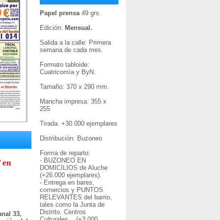
Papel prensa
49 grs.
Edición:
Mensual.
Salida a la calle: Primera
semana de cada mes.
Formato tabloide:
Cuatricomía y ByN.
Tamaño: 370 x 290 mm.
Mancha impresa: 355 x
255
Tirada: +30
.000 ejemplares
Distribución: Buzoneo
Forma de reparto:
- BUZONEO EN
 en
DOMICILIOS de Aluche
(+26.000 ejemplares).
- Entrega en bares,
comercios y PUNTOS
RELEVANTES del barrio,
tales como la Junta de
Distrito, Centros
nal 33,
Culturales... (+3.000