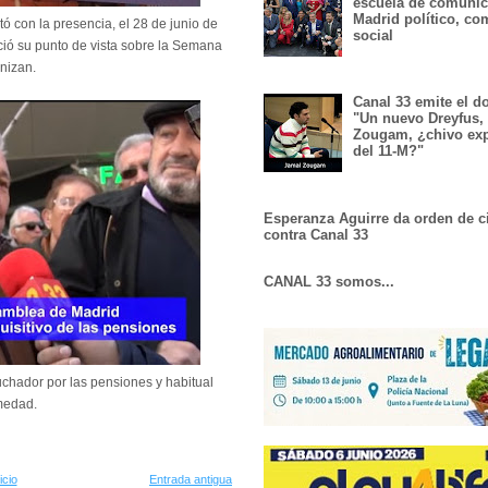
escuela de comunic
Madrid político, co
ó con la presencia, el 28 de junio de
social
ió su punto de vista sobre la Semana
anizan.
Canal 33 emite el 
"Un nuevo Dreyfus,
Zougam, ¿chivo exp
del 11-M?"
Esperanza Aguirre da orden de c
contra Canal 33
CANAL 33 somos...
luchador por las pensiones y habitual
rmedad.
icio
Entrada antigua