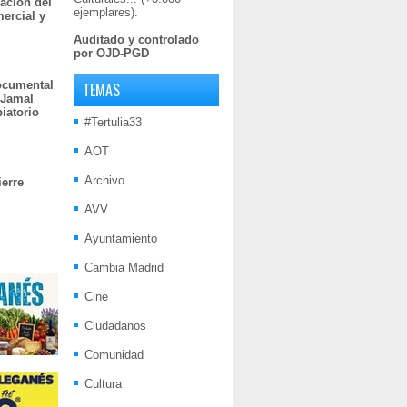
ación del
ejemplares).
mercial y
Auditado y controlado
por OJD-PGD
documental
TEMAS
 Jamal
iatorio
#Tertulia33
AOT
Archivo
ierre
AVV
Ayuntamiento
Cambia Madrid
Cine
Ciudadanos
Comunidad
Cultura