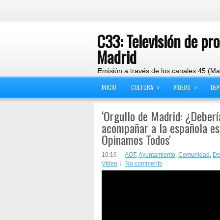
C33: Televisión de pr
Madrid
Emisión a través de los canales 45 (Ma
»
»
INICIO
CULTURA
VÍDEOS
DE
‘Orgullo de Madrid: ¿Deberí
acompañar a la española est
Opinamos Todos'
10:16
AOT
,
Ayuntamiento
,
Comunidad
,
De
Video
No comments