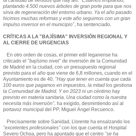
la cantidad de vertidos que hay allí.
"Estamos limpiando,
plantando 4.500 nuevos árboles de gran porte para que nos
sirva de regeneración del entorno urbano. Ya el año pasado
hicimos muchas reformas y este año seguimos con un gran
impulso inversor en el municipio"
, ha sentenciado.
CRÍTICAS A LA "BAJÍSIMA" INVERSIÓN REGIONAL Y
AL CIERRE DE URGENCIAS
En otro orden de cosas, el primer edil leganense ha
criticado el
"bajísimo nivel"
de inversión de la Comunidad
de Madrid en la ciudad, con un presupuesto regional
previsto para el año que viene de 6,8 millones, cuando en el
Ayuntamiento es de 40.
"Hay que tener en cuenta que cada
100 euros que pagamos en impuestos, la mitad los gestiona
la Comunidad de Madrid. Y en 2023 ni un céntimo hay
previsto en materia sanitaria. Una ciudad como la nuestra
necesita más inversión",
ha exigido, desmintiendo así al
portavoz municipal del PP, Miguel Ángel Recuenco.
Precisamente sobre Sanidad, Llorente ha ensalzando los
"excelentes profesionales"
con los que cuenta el Hospital
Severo Ochoa, pero ha apuntado que el centro
"se ha