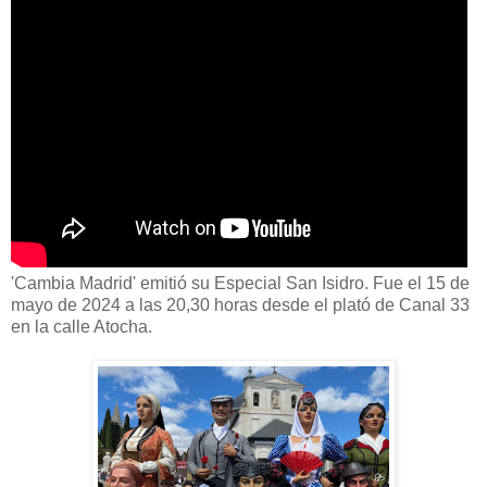
'Cambia Madrid' emitió su Especial San Isidro. Fue el 15 de
mayo de 2024 a las 20,30 horas desde el plató de Canal 33
en la calle Atocha.