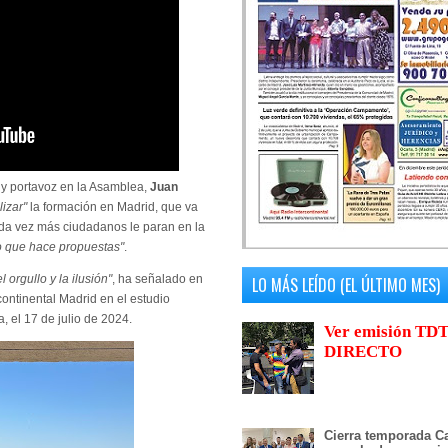
y portavoz en la Asamblea,
Juan
lizar"
la formación en Madrid, que va
da vez más ciudadanos le paran en la
o que hace propuestas"
.
orgullo y la ilusión"
, ha señalado en
LO MÁS LEÍDO (EL ÚLTIMO MES)
continental Madrid en el estudio
, el 17 de julio de 2024.
Ver emisión TDT
DIRECTO
Cierra temporada Ca