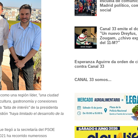
escuela de comunic
Madrid político, co
social
Canal 33 emite el 
"Un nuevo Dreyfus,
Zougam, ¿chivo exp
del 11-M?"
Esperanza Aguirre da orden de c
contra Canal 33
CANAL 33 somos...
 como una región líder,
"una ciudad
ultura, gastronomía y conexiones
la
"falta de interés"
de la presidenta
estión
"haya limitado el desarrollo de la
e llegó a la secretaría del PSOE
 2021 ha recorrido numerosos