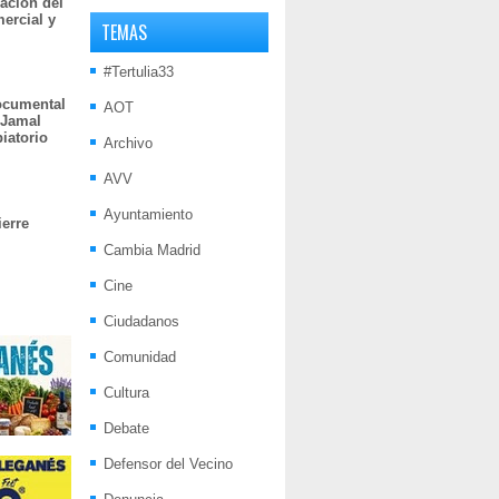
ación del
mercial y
TEMAS
#Tertulia33
documental
AOT
 Jamal
iatorio
Archivo
AVV
Ayuntamiento
ierre
Cambia Madrid
Cine
Ciudadanos
Comunidad
Cultura
Debate
Defensor del Vecino