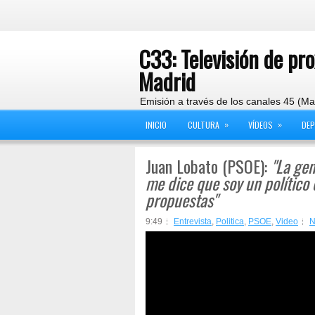
C33: Televisión de pr
Madrid
Emisión a través de los canales 45 (Ma
»
»
INICIO
CULTURA
VÍDEOS
DE
Juan Lobato (PSOE):
"La gen
me dice que soy un político
propuestas"
9:49
Entrevista
,
Politica
,
PSOE
,
Video
N