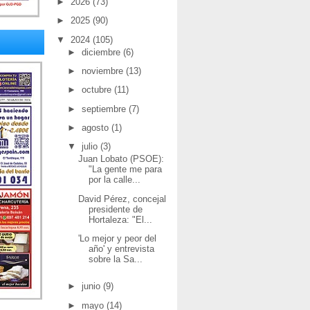
►
2026
(73)
►
2025
(90)
▼
2024
(105)
►
diciembre
(6)
►
noviembre
(13)
►
octubre
(11)
►
septiembre
(7)
►
agosto
(1)
▼
julio
(3)
Juan Lobato (PSOE):
"La gente me para
por la calle...
David Pérez, concejal
presidente de
Hortaleza: "El...
'Lo mejor y peor del
año' y entrevista
sobre la Sa...
►
junio
(9)
►
mayo
(14)