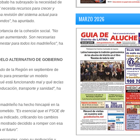
obato ha subrayado la necesidad de
 necesita recursos para crecer y
a revisión del sistema actual para
MARZO 2026
fondos"
, ha apuntado.
rtancia de la cohesión social.
"No
igan aumentando. Son necesarias
enestar para todos los madrileños",
ha
ELO ALTERNATIVO DE GOBIERNO
do de la Región en septiembre de
do para presentar un modelo
ué está funcionando mal y qué teclas
educación, transporte y sanidad",
ha
s madrileño ha hecho hincapié en la
rometido.
"Es esencial que el PSOE de
ha indicado, criticando los cambios
a mostrado decidido a romper con esa
 el futuro".
personales, como su motivación y