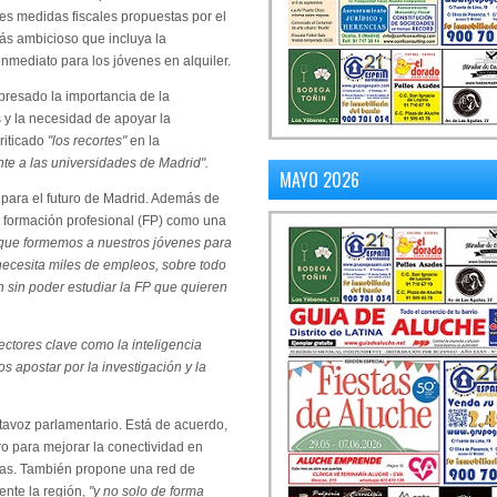
tes medidas fiscales propuestas por el
ás ambicioso que incluya la
nmediato para los jóvenes en alquiler.
presado la importancia de la
s y la necesidad de apoyar la
criticado
"los recortes"
en la
te a las universidades de Madrid".
MAYO 2026
para el futuro de Madrid. Además de
la formación profesional (FP) como una
 que formemos a nuestros jóvenes para
ecesita miles de empleos, sobre todo
 sin poder estudiar la FP que quieren
ectores clave como la inteligencia
os apostar por la investigación y la
rtavoz parlamentario. Está de acuerdo,
ro para mejorar la conectividad en
ías. También propone una red de
nte la región,
"y no solo de forma