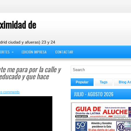
oximidad de
drid ciudad y afueras) 23 y 24
»
PORTES
EDICIÓN IMPRESA
CONTACTAR
te me para por la calle y
 educado y que hace
Popular
Tags
Blog A
o comments
JULIO - AGOSTO 2026