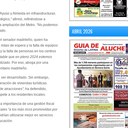
yuso y Almeida en infraestructuras.
tégico,"
afirmó, refiriéndose a
a ampliación del Metro.
"No podemos
ABRIL 2026
ado.
el senador madrileño, quien ha
 listas de espera y la falta de equipos
y la falta de personas en los centros
ptable que en pleno 2024 estemos
atizado. Por eso, aboga por una
nitario madrileño.
 ver desarrollado. Sin embargo,
eración de viviendas turísticas.
de atracciones",
ha defendido,
pete a los residentes locales.
a importancia de una gestión fiscal
cales
"a los más ricos promovidas por
ían utilizarse mejor en servicios
ducación.