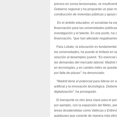
precios en zonas tensionadas, ve insuficien
Gobierno regional y ha propuesto un plan m
construcción de viviendas públicas y apoyo i
En el ámbito educativo, el socialista ha ex
financiación para las universidades pública
investigación y el talento. En ese punto, ha 
financiación,
"que han afectado negativamen
Para Lobato, la educación es fundamental 
las universidades, ha puesto el énfasis en 
solución al desempleo juvenil.
"Es esencial
las demandas del mercado laboral. Madrid n
en tecnologías, y en cambio miles se quedan
por falta de plazas",
ha denunciado.
"Madrid tiene el potencial para liderar en s
artificial y la innovación tecnológica. Debem
digitalización",
ha proseguido.
El transporte es otro área clave para el po
por ejemplo, con la expansión del Metro, pe
áreas desatendidas como Vallecas y Entrev
autobuses que conecte de manera más eficie