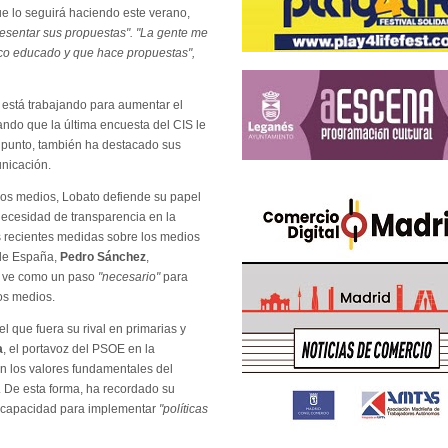
e lo seguirá haciendo este verano,
esentar sus propuestas". "La gente me
tico educado y que hace propuestas",
 está trabajando para aumentar el
ando que la última encuesta del CIS le
punto, también ha destacado sus
unicación.
os medios, Lobato defiende su papel
necesidad de transparencia en la
as recientes medidas sobre los medios
 de España,
Pedro Sánchez
,
s ve como un paso
"necesario"
para
los medios.
l que fuera su rival en primarias y
a
, el portavoz del PSOE en la
 los valores fundamentales del
l. De esta forma, ha recordado su
su capacidad para implementar
"políticas