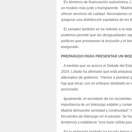
En términos de financiación autonómica, L
un modelo más justo y transparente.
"Madrid
ofrecer servicios de calidad. Necesitamos un
asegurar una distribución equitativa de los 
El senador también se ha referido a la impo
podemos permitir que las desigualdades s
políticas que promuevan la inclusión y el bi
asegurado.
PREPARADO PARA PRESENTAR UN MOD
A medida que se acerca el Debate del Esta
2024, Lobato ha afirmado que está prepara
alternativo de gobierno.
"Vamos a plantear q
hay que tocar, con un enfoque detallado en 
anunciado.
Igualmente, el secretario de los socialista
importancia de un liderazgo estable y comp
Madrid demuestre seriedad y continuidad"
, 
frecuentes de liderazgo en el pasado. Se h
tendencia y establecer
"una base sólida para
En la entrevista también ha tocado temas 