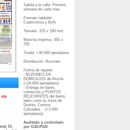
Salida a la calle: Primera
semana de cada mes.
Formato tabloide:
Cuatricomía y ByN.
Tamaño: 370 x 290 mm.
Mancha impresa: 355 x
255
Tirada: +30
.000 ejemplares
Distribución: Buzoneo
Forma de reparto:
- BUZONEO EN
DOMICILIOS de Aluche
(+26.000 ejemplares).
- Entrega en bares,
comercios y PUNTOS
 en
RELEVANTES del barrio,
tales como la Junta de
Distrito, Centros
Culturales... (+3.000
ejemplares).
Auditado y controlado
nal 33,
por OJD-PGD