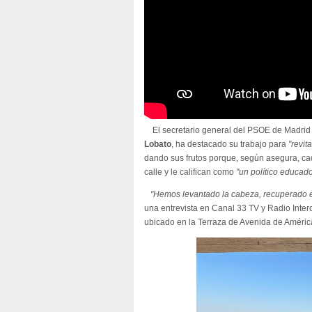
El secretario general del PSOE de Madrid 
Lobato
, ha destacado su trabajo para
"revita
dando sus frutos porque, según asegura, ca
calle y le califican como
"un político educad
"Hemos levantado la cabeza, recuperado el 
una entrevista en Canal 33 TV y Radio Inter
ubicado en la Terraza de Avenida de América