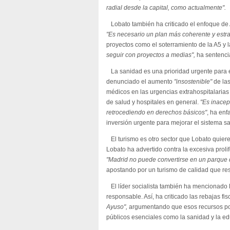
radial desde la capital, como actualmente".
Lobato también ha criticado el enfoque de A
"Es necesario un plan más coherente y estra
proyectos como el soterramiento de la A5 y l
seguir con proyectos a medias",
ha sentenci
La sanidad es una prioridad urgente para 
denunciado el aumento
"insostenible"
de las
médicos en las urgencias extrahospitalarias 
de salud y hospitales en general.
"Es inace
retrocediendo en derechos básicos"
, ha enf
inversión urgente para mejorar el sistema sa
El turismo es otro sector que Lobato quiere
Lobato ha advertido contra la excesiva prolif
"Madrid no puede convertirse en un parque 
apostando por un turismo de calidad que res
El líder socialista también ha mencionado l
responsable. Así, ha criticado las rebajas fis
Ayuso",
argumentando que esos recursos podr
públicos esenciales como la sanidad y la e