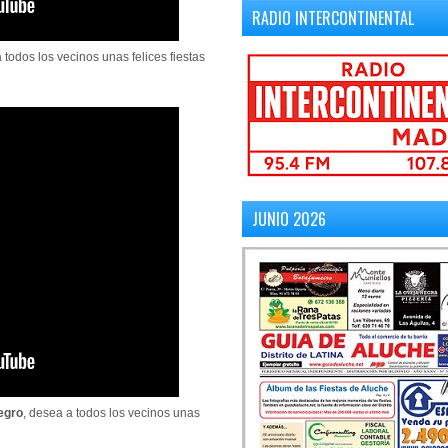
RADIO INTERCONTINENTAL
 todos los vecinos unas felices fiestas
JUNIO 2026
egro
,
desea a todos los vecinos unas