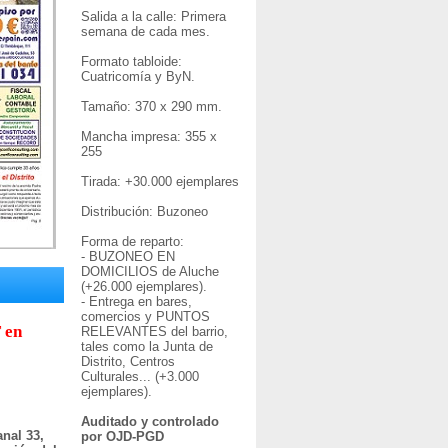
Salida a la calle: Primera
semana de cada mes.
Formato tabloide:
Cuatricomía y ByN.
Tamaño: 370 x 290 mm.
Mancha impresa: 355 x
255
Tirada: +30
.000 ejemplares
Distribución: Buzoneo
Forma de reparto:
- BUZONEO EN
DOMICILIOS de Aluche
(+26.000 ejemplares).
- Entrega en bares,
comercios y PUNTOS
 en
RELEVANTES del barrio,
tales como la Junta de
Distrito, Centros
Culturales... (+3.000
ejemplares).
Auditado y controlado
nal 33,
por OJD-PGD