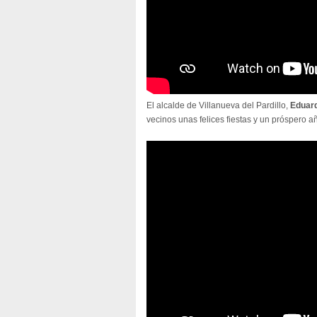
El alcalde de Villanueva del Pardillo,
Eduar
vecinos unas felices fiestas y un próspero a