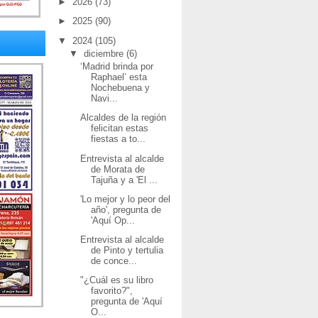
►
2026
(73)
►
2025
(90)
▼
2024
(105)
▼
diciembre
(6)
‘Madrid brinda por
Raphael’ esta
Nochebuena y
Navi...
Alcaldes de la región
felicitan estas
fiestas a to...
Entrevista al alcalde
de Morata de
Tajuña y a 'El ...
'Lo mejor y lo peor del
año', pregunta de
'Aquí Op...
Entrevista al alcalde
de Pinto y tertulia
de conce...
"¿Cuál es su libro
favorito?",
pregunta de 'Aquí
O...