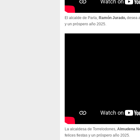
El alcalde de Parla,
Ramón Jurado,
desea a
y un próspero año 2025.
La alcaldesa de Torrelodones,
Almudena N
felices fiestas y un próspero año 2025.