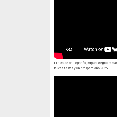
El alcalde de Leganés,
Miguel Ángel Recu
felices fiestas y un próspero año 2025.