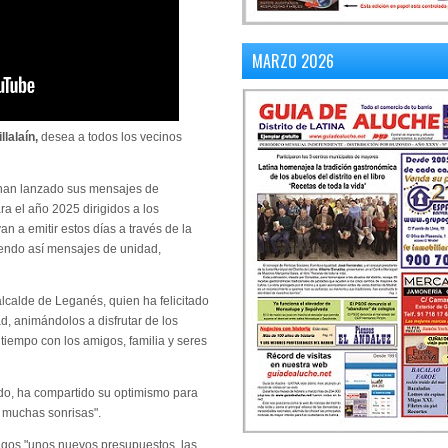
MARZO 2026
llalaín,
desea a todos los vecinos
n han lanzado sus mensajes de
ra el año 2025 dirigidos a los
n a emitir estos días a través de la
iendo así mensajes de unidad,
calde de Leganés, quien ha felicitado
ad, animándolos a disfrutar de los
tiempo con los amigos, familia y seres
ado, ha compartido su optimismo para
y muchas sonrisas".
gos "unos nuevos presupuestos, las