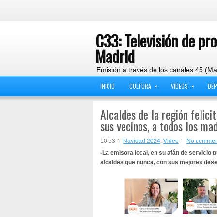
C33: Televisión de pr
Madrid
Emisión a través de los canales 45 (Ma
»
»
INICIO
CULTURA
VÍDEOS
DE
Alcaldes de la región felici
sus vecinos, a todos los ma
10:53
Navidad 2024
,
Video
No commen
-La emisora local, en su afán de servicio 
alcaldes que nunca, con sus mejores dese