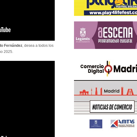
do Fernández
, desea a todos los
ño 2025.