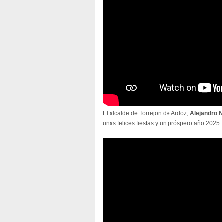
El alcalde de Torrejón de Ardoz,
Alejandro 
unas felices fiestas y un próspero año 2025.