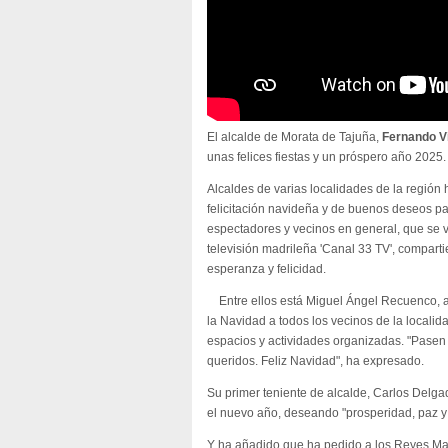
El alcalde de Morata de Tajuña,
Fernando Vi
unas felices fiestas y un próspero año 2025.
Alcaldes de varias localidades de la regió
felicitación navideña y de buenos deseos pa
espectadores y vecinos en general, que se va
televisión madrileña 'Canal 33 TV', compart
esperanza y felicidad.
Entre ellos está Miguel Ángel Recuenco, al
la Navidad a todos los vecinos de la localid
espacios y actividades organizadas. "Pasen 
queridos. Feliz Navidad", ha expresado.
Su primer teniente de alcalde, Carlos Delg
el nuevo año, deseando "prosperidad, paz 
Y ha añadido que ha pedido a los Reyes Ma