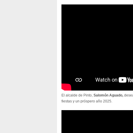
El alcalde de Pinto,
Salomón Aguado,
desea
fiestas y un próspero año 2025.