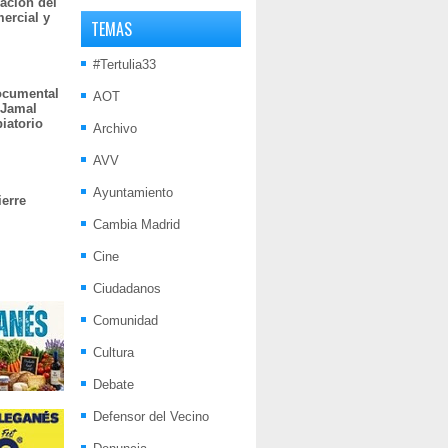
ación del
mercial y
TEMAS
#Tertulia33
documental
AOT
 Jamal
iatorio
Archivo
AVV
Ayuntamiento
ierre
Cambia Madrid
Cine
Ciudadanos
Comunidad
Cultura
Debate
Defensor del Vecino