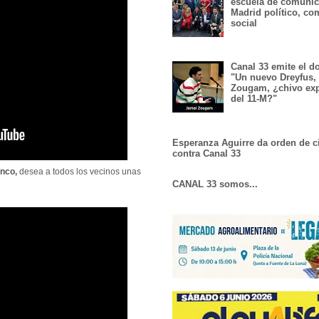
escuela de comunic
Madrid político, co
social
Canal 33 emite el 
"Un nuevo Dreyfus,
Zougam, ¿chivo exp
del 11-M?"
Esperanza Aguirre da orden de c
contra Canal 33
enco,
desea a todos los vecinos unas
CANAL 33 somos...