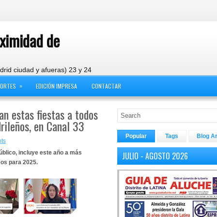
oximidad de
drid ciudad y afueras) 23 y 24
»
PORTES
EDICIÓN IMPRESA
CONTACTAR
tan estas fiestas a todos
drileños, en Canal 33
Popular
Tags
Blog A
ts
público, incluye este año a más
JULIO - AGOSTO 2026
os para 2025.