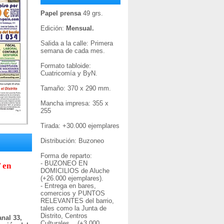
Papel prensa
49 grs.
Edición:
Mensual.
Salida a la calle: Primera
semana de cada mes.
Formato tabloide:
Cuatricomía y ByN.
Tamaño: 370 x 290 mm.
Mancha impresa: 355 x
255
Tirada: +30
.000 ejemplares
Distribución: Buzoneo
Forma de reparto:
- BUZONEO EN
 en
DOMICILIOS de Aluche
(+26.000 ejemplares).
- Entrega en bares,
comercios y PUNTOS
RELEVANTES del barrio,
tales como la Junta de
Distrito, Centros
nal 33,
Culturales... (+3.000