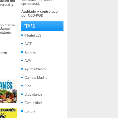
ación del
ejemplares).
mercial y
Auditado y controlado
por OJD-PGD
documental
TEMAS
 Jamal
iatorio
#Tertulia33
AOT
Archivo
ierre
AVV
Ayuntamiento
Cambia Madrid
Cine
Ciudadanos
Comunidad
Cultura