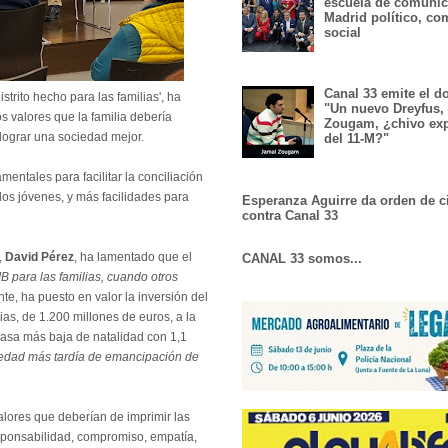
escuela de comunic
Madrid político, co
social
Canal 33 emite el 
istrito hecho para las familias', ha
"Un nuevo Dreyfus,
s valores que la familia debería
Zougam, ¿chivo exp
 lograr una sociedad mejor.
del 11-M?"
tales para facilitar la conciliación
 los jóvenes, y más facilidades para
Esperanza Aguirre da orden de c
contra Canal 33
,
David Pérez
, ha lamentado que el
CANAL 33 somos...
IB para las familias, cuando otros
te, ha puesto en valor la inversión del
as, de 1.200 millones de euros, a la
tasa más baja de natalidad con 1,1
edad más tardía de emancipación de
lores que deberían de imprimir las
esponsabilidad, compromiso, empatía,