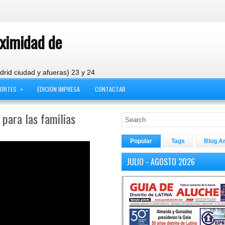
oximidad de
drid ciudad y afueras) 23 y 24
»
PORTES
EDICIÓN IMPRESA
CONTACTAR
 para las familias
Popular
Tags
Blog A
JULIO - AGOSTO 2026