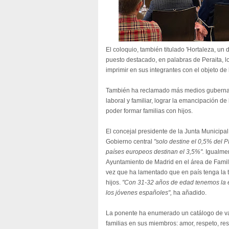
El coloquio, también titulado 'Hortaleza, un d
puesto destacado, en palabras de Peraita, lo
imprimir en sus integrantes con el objeto de
También ha reclamado más medios gubernamen
laboral y familiar, lograr la emancipación de
poder formar familias con hijos.
El concejal presidente de la Junta Municipal
Gobierno central
"solo destine el 0,5% del P
países europeos destinan el 3,5%".
Igualmen
Ayuntamiento de Madrid en el área de Famili
vez que ha lamentado que en país tenga la 
hijos.
"Con 31-32 años de edad tenemos la 
los jóvenes españoles",
ha añadido.
La ponente ha enumerado un catálogo de va
familias en sus miembros: amor, respeto, r