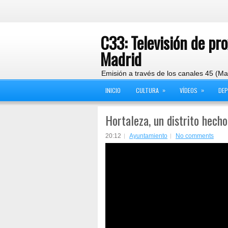
C33: Televisión de pr
Madrid
Emisión a través de los canales 45 (Ma
»
»
INICIO
CULTURA
VÍDEOS
DE
Hortaleza, un distrito hecho
20:12
Ayuntamiento
No comments