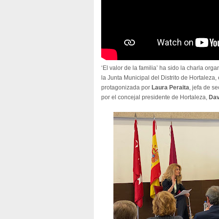
‘El valor de la familia’ ha sido la charla or
la Junta Municipal del Distrito de Hortaleza,
protagonizada por
Laura Peraita
, jefa de s
por el concejal presidente de Hortaleza,
Dav