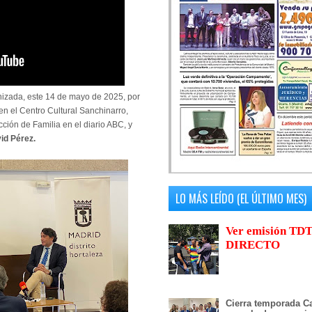
ganizada, este 14 de mayo de 2025, por
 en el Centro Cultural Sanchinarro,
ección de Familia en el diario ABC, y
id Pérez.
LO MÁS LEÍDO (EL ÚLTIMO MES)
Ver emisión TDT
DIRECTO
Cierra temporada Ca