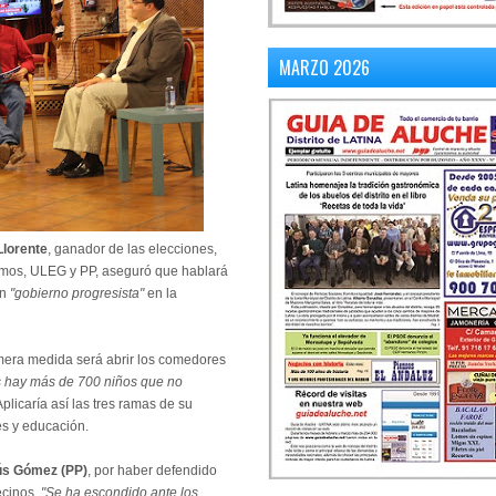
MARZO 2026
Llorente
, ganador de las elecciones,
mos, ULEG y PP, aseguró que hablará
un
"gobierno progresista"
en la
rimera medida será abrir los comedores
 hay más de 700 niños que no
Aplicaría así las tres ramas de su
es y educación.
ús Gómez (PP)
, por haber defendido
ecinos.
"Se ha escondido ante los