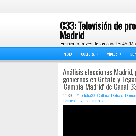
C33: Televisión de pr
Madrid
Emisión a través de los canales 45 (Ma
»
»
INICIO
CULTURA
VÍDEOS
DE
Análisis elecciones Madrid, 
gobiernos en Getafe y Legan
'Cambia Madrid' de Canal 3
11:39
#Tertulia33
,
Cultura
,
Debate
,
Denun
Politica
No comments