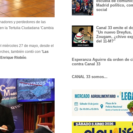
escuela de comunic
Madrid político, co
social
anadores y perdedores de las
Canal 33 emite el 
 en la Tertulia Ciudadana 'Cambia
"Un nuevo Dreyfus,
Zougam, ¿chivo exp
del 11-M?"
del miércoles 27 de mayo, desde el
orches, también contó con
'Las
Enrique Riobóo
.
Esperanza Aguirre da orden de c
contra Canal 33
CANAL 33 somos...