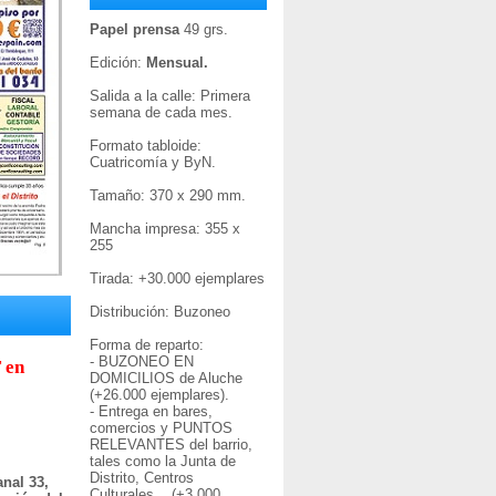
Papel prensa
49 grs.
Edición:
Mensual.
Salida a la calle: Primera
semana de cada mes.
Formato tabloide:
Cuatricomía y ByN.
Tamaño: 370 x 290 mm.
Mancha impresa: 355 x
255
Tirada: +30
.000 ejemplares
Distribución: Buzoneo
Forma de reparto:
- BUZONEO EN
 en
DOMICILIOS de Aluche
(+26.000 ejemplares).
- Entrega en bares,
comercios y PUNTOS
RELEVANTES del barrio,
tales como la Junta de
Distrito, Centros
nal 33,
Culturales... (+3.000