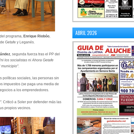
ABRIL 2026
r del programa,
Enrique Riobóo
,
 de Getafe y Leganés.
nández
, segunda fuerza tras el PP del
"ni los socialistas ni Ahora Getafe
 municipio"
.
 políticas sociales, las personas sin
 los impuestos (se paga una media de
 negocios a los emprendedores.
".
Criticó a Soler por defender más las
us propios vecinos.