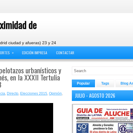
oximidad de
drid ciudad y afueras) 23 y 24
»
PORTES
EDICIÓN IMPRESA
CONTACTAR
pelotazos urbanísticos y
és, en la XXXII Tertulia
3
Popular
Tags
Blog A
cia
,
Directo
,
Elecciones 2015
,
Opinión
,
JULIO - AGOSTO 2026