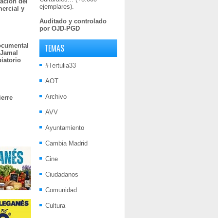
ación del
ejemplares).
mercial y
Auditado y controlado
por OJD-PGD
documental
TEMAS
 Jamal
iatorio
#Tertulia33
AOT
Archivo
ierre
AVV
Ayuntamiento
Cambia Madrid
Cine
Ciudadanos
Comunidad
Cultura