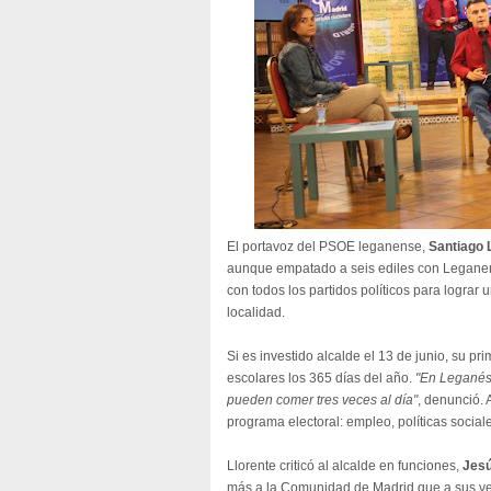
El portavoz del PSOE leganense,
Santiago 
aunque empatado a seis ediles con Legane
con todos los partidos políticos para lograr 
localidad.
Si es investido alcalde el 13 de junio, su p
escolares los 365 días del año.
"En Leganés
pueden comer tres veces al día"
, denunció. 
programa electoral: empleo, políticas social
Llorente criticó al alcalde en funciones,
Jes
más a la Comunidad de Madrid que a sus v