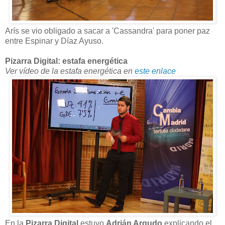
Arís se vio obligado a sacar a 'Cassandra' para poner paz
entre Espinar y Díaz Ayuso.
Pizarra Digital: estafa energética
Ver vídeo de la estafa energética en
este enlace
En la
Pizarra Digital
estuvo
Adrián Argudo
explicando el