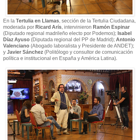
En la
Tertulia en Llamas
, sección de la Tertulia Ciudadana,
moderada por
Ricard Arís
, intervinieron
Ramón Espinar
(Diputado regional madrileño electo por Podemos);
Isabel
Díaz Ayuso
(Diputada regional del PP de Madrid);
Antonio
Valenciano
(Abogado laboralista y Presidente de ANDET);
y
Javier Sánchez
(Politólogo y consultor de comunicación
política e institucional en España y América Latina).