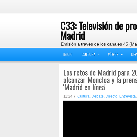
C33: Televisión de pr
Madrid
Emisión a través de los canales 45 (Ma
»
»
INICIO
CULTURA
VÍDEOS
DE
Los retos de Madrid para 2
alcanzar Moncloa y la prens
'Madrid en línea'
11:24
Cultura
,
Debate
,
Directo
,
Entrevista