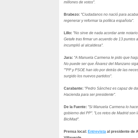
millones de votos"
.
Brabezo:
"Ciudadanos no nació para acabar
regenerar y reformar la política española"
.
Lillo:
"No sirve de nada acordar ante notari
Getafe tras firmar un acuerdo de 13 puntos 
incumplió al alcaldesa".
Jara:
"A Manuela Carmena le pido que haga
No puede ser que Álvarez del Manzano siga 
""PP y PSOE han ido por detrás de las nece
surgido los nuevos partidos"
.
Carabante:
"Pedro Sánchez es capaz de dar 
Hacienda para ser presidente".
De la Fuente:
"Si Manuela Carmena lo hace
gobierno del PP". "Los retos de Madrid son l
BiciMad".
Prensa local:
Entrevista
al presidente de 
Villaverde