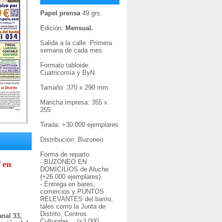
Papel prensa
49 grs.
Edición:
Mensual.
Salida a la calle: Primera
semana de cada mes.
Formato tabloide:
Cuatricomía y ByN.
Tamaño: 370 x 290 mm.
Mancha impresa: 355 x
255
Tirada: +30
.000 ejemplares
Distribución: Buzoneo
Forma de reparto:
- BUZONEO EN
 en
DOMICILIOS de Aluche
(+26.000 ejemplares).
- Entrega en bares,
comercios y PUNTOS
RELEVANTES del barrio,
tales como la Junta de
Distrito, Centros
nal 33,
Culturales... (+3.000