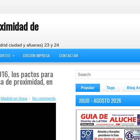
oximidad de
drid ciudad y afueras) 23 y 24
»
PORTES
EDICIÓN IMPRESA
CONTACTAR
016, los pactos para
a de proximidad, en
Popular
Tags
Blog A
,
Madrid en linea
No comments
JULIO - AGOSTO 2026