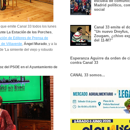
escuela de comunic
Madrid político, co
social
, que emite Canal 33 todos los lunes
Canal 33 emite el 
"Un nuevo Dreyfus,
nte La Estación de los Porches
,
Zougam, ¿chivo exp
ción de Editores de Prensa de
del 11-M?"
o de Villaverde
,
Ángel Murado
, y a la
 de 'La simiente del viejo y robusto
Esperanza Aguirre da orden de c
contra Canal 33
voz del PSOE en el Ayuntamiento de
CANAL 33 somos...