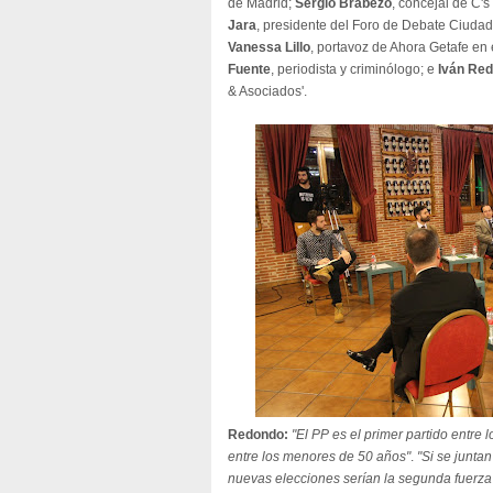
de Madrid;
Sergio Brabezo
, concejal de C'
Jara
, presidente del Foro de Debate Ciuda
Vanessa Lillo
, portavoz de Ahora Getafe en
Fuente
, periodista y criminólogo; e
Iván Re
& Asociados'.
Redondo:
"El PP es el primer partido entre 
entre los menores de 50 años"
.
"Si se junt
nuevas elecciones serían la segunda fuerza