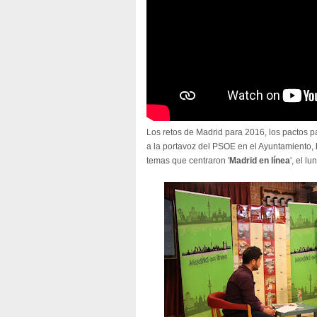
Los retos de Madrid para 2016, los pactos pa
a la portavoz del PSOE en el Ayuntamiento,
temas que centraron '
Madrid en línea
', el l