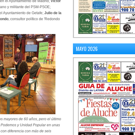
s en el Ayuntamiento de Madrid;
Víctor
dano y militante del PSM-PSOE;
 el Ayuntamiento de Getafe;
Julio de la
dondo
, consultor político de 'Redondo
MAYO 2026
los mayores de 60 años, pero el último
an Podemos y Unidad Popular en unas
 con diferencia con más de seis