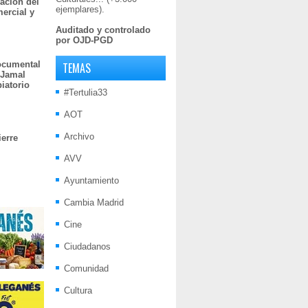
ación del
ejemplares).
mercial y
Auditado y controlado
por OJD-PGD
documental
TEMAS
 Jamal
iatorio
#Tertulia33
AOT
Archivo
ierre
AVV
Ayuntamiento
Cambia Madrid
Cine
Ciudadanos
Comunidad
Cultura