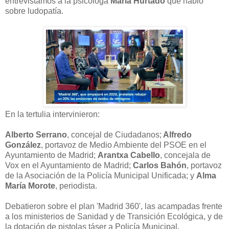
entrevistamos a la psicóloga
María Hurtado
que habló
sobre ludopatía.
En la tertulia intervinieron:
Alberto Serrano
, concejal de Ciudadanos;
Alfredo
González
, portavoz de Medio Ambiente del PSOE en el
Ayuntamiento de Madrid;
Arantxa Cabello
, concejala de
Vox en el Ayuntamiento de Madrid;
Carlos Bahón
, portavoz
de la Asociación de la Policía Municipal Unificada; y
Alma
María Morote
, periodista.
Debatieron sobre el plan 'Madrid 360', las acampadas frente
a los ministerios de Sanidad y de Transición Ecológica, y de
la dotación de pistolas táser a Policía Municipal.