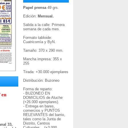
Papel prensa
49 grs.
Edición:
Mensual.
Salida a la calle: Primera
semana de cada mes.
Formato tabloide:
Cuatricomía y ByN.
Tamaño: 370 x 290 mm.
Mancha impresa: 355 x
255
Tirada: +30
.000 ejemplares
Distribución: Buzoneo
Forma de reparto:
- BUZONEO EN
 en
DOMICILIOS de Aluche
(+26.000 ejemplares).
- Entrega en bares,
comercios y PUNTOS
RELEVANTES del barrio,
tales como la Junta de
Distrito, Centros
nal 33,
Culturales... (+3.000