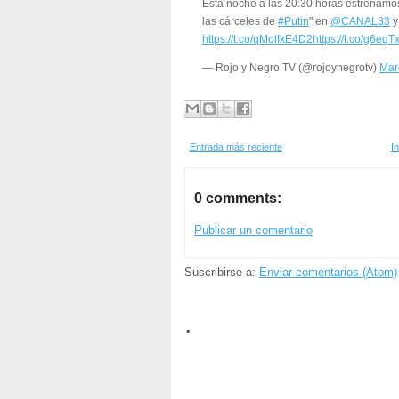
Esta noche a las 20:30 horas estrenamos
las cárceles de
#Putin
" en
@CANAL33
y
https://t.co/qMolfxE4D2
https://t.co/g6eg
— Rojo y Negro TV (@rojoynegrotv)
Mar
Entrada más reciente
In
0 comments:
Publicar un comentario
Suscribirse a:
Enviar comentarios (Atom)
.