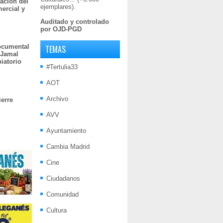
ación del
ejemplares).
mercial y
Auditado y controlado
por OJD-PGD
documental
TEMAS
 Jamal
iatorio
#Tertulia33
AOT
Archivo
ierre
AVV
Ayuntamiento
Cambia Madrid
Cine
Ciudadanos
Comunidad
Cultura