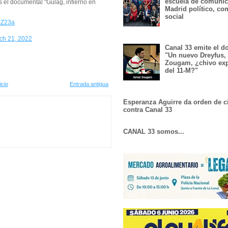
escuela de comunic
 el documental "Gulag, infierno en
Madrid político, co
social
TxZ23a
ch 21, 2022
Canal 33 emite el 
"Un nuevo Dreyfus,
Zougam, ¿chivo exp
del 11-M?"
icio
Entrada antigua
Esperanza Aguirre da orden de c
contra Canal 33
CANAL 33 somos...