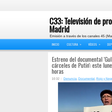
C33: Televisión de pr
Madrid
Emisión a través de los canales 45 (Ma
»
»
INICIO
CULTURA
VÍDEOS
DE
Estreno del documental 'Gula
cárceles de Putin': este lu
horas
10:32
Denuncia
,
Documental
,
Rojo y Neg