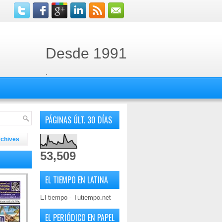
Desde 1991
.
PÁGINAS ÚLT. 30 DÍAS
rchives
53,509
EL TIEMPO EN LATINA
El tiempo - Tutiempo.net
EL PERIÓDICO EN PAPEL