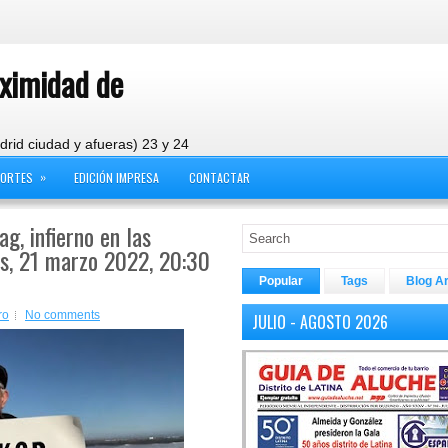
oximidad de
drid ciudad y afueras) 23 y 24
»
PORTES
EDICIÓN IMPRESA
CONTACTAR
g, infierno en las
nes, 21 marzo 2022, 20:30
Popular
Tags
Blog A
ro
No comments
JULIO - AGOSTO 2026