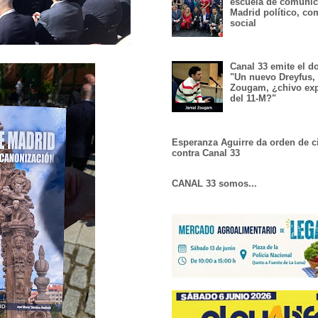
escuela de comunic
Madrid político, co
social
Canal 33 emite el 
"Un nuevo Dreyfus,
Zougam, ¿chivo exp
del 11-M?"
Esperanza Aguirre da orden de c
contra Canal 33
CANAL 33 somos...