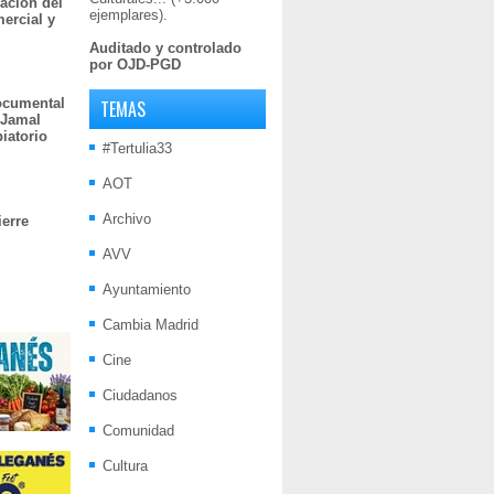
ación del
ejemplares).
mercial y
Auditado y controlado
por OJD-PGD
documental
TEMAS
 Jamal
iatorio
#Tertulia33
AOT
Archivo
ierre
AVV
Ayuntamiento
Cambia Madrid
Cine
Ciudadanos
Comunidad
Cultura