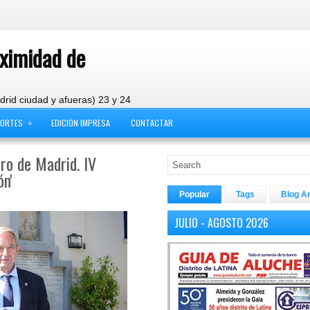
oximidad de
drid ciudad y afueras) 23 y 24
»
PORTES
EDICIÓN IMPRESA
CONTACTAR
dro de Madrid. IV
ón'
Popular
Tags
Blog A
JULIO - AGOSTO 2026