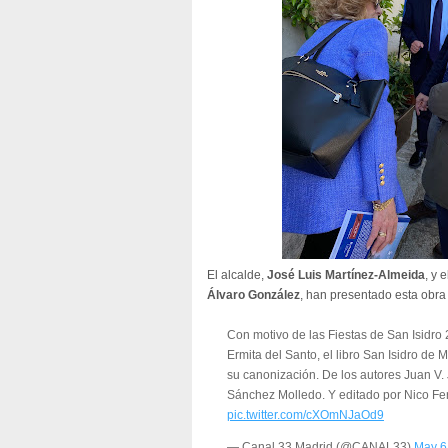
El alcalde,
José Luis Martínez-Almeida
, y 
Álvaro González
, han presentado esta obra
Con motivo de las Fiestas de San Isidro
Ermita del Santo, el libro San Isidro de 
su canonización. De los autores Juan V.
Sánchez Molledo. Y editado por Nico Fe
pic.twitter.com/cXOmNJaOd9
— Canal 33 Madrid (@CANAL33)
May 6