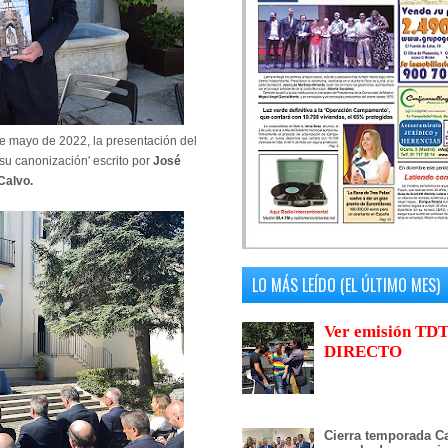
de mayo de 2022, la presentación del
 su canonización' escrito por
José
Calvo.
LO MÁS LEÍDO (EL ÚLTIMO MES)
Ver emisión TDT
DIRECTO
Cierra temporada Ca