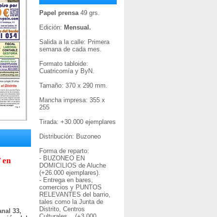
Papel prensa
49 grs.
Edición:
Mensual.
Salida a la calle: Primera
semana de cada mes.
Formato tabloide:
Cuatricomía y ByN.
Tamaño: 370 x 290 mm.
Mancha impresa: 355 x
255
Tirada: +30
.000 ejemplares
Distribución: Buzoneo
Forma de reparto:
- BUZONEO EN
 en
DOMICILIOS de Aluche
(+26.000 ejemplares).
- Entrega en bares,
comercios y PUNTOS
RELEVANTES del barrio,
tales como la Junta de
Distrito, Centros
nal 33,
Culturales... (+3.000