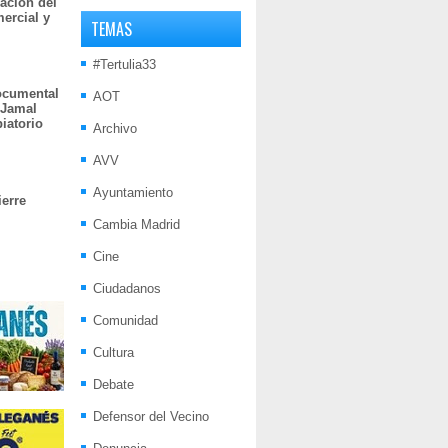
ación del
mercial y
TEMAS
#Tertulia33
documental
AOT
 Jamal
iatorio
Archivo
AVV
Ayuntamiento
ierre
Cambia Madrid
Cine
Ciudadanos
Comunidad
Cultura
Debate
Defensor del Vecino