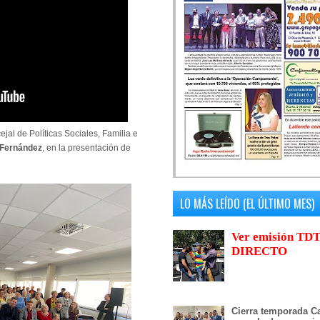
jal de Políticas Sociales, Familia e
 Fernández
, en la presentación de
LO MÁS LEÍDO (EL ÚLTIMO MES)
Ver emisión TDT
DIRECTO
Cierra temporada Ca