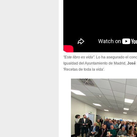
"Este libro es vida".
Lo ha asegurado el conce
Igualdad del Ayuntamiento de Madrid,
José
'Recetas de toda la vida'.