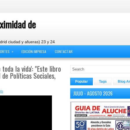
oximidad de
drid ciudad y afueras) 23 y 24
»
PORTES
EDICIÓN IMPRESA
CONTACTAR
toda la vida': "Este libro
 de Políticas Sociales,
Popular
Tags
Blog A
ts
JULIO - AGOSTO 2026