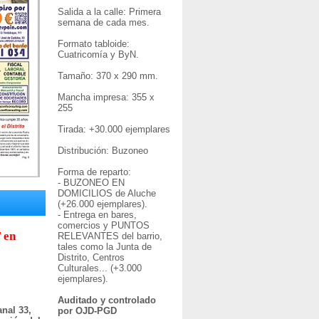
Salida a la calle: Primera
semana de cada mes.
Formato tabloide:
Cuatricomía y ByN.
Tamaño: 370 x 290 mm.
Mancha impresa: 355 x
255
Tirada: +30
.000 ejemplares
Distribución: Buzoneo
Forma de reparto:
- BUZONEO EN
DOMICILIOS de Aluche
(+26.000 ejemplares).
- Entrega en bares,
comercios y PUNTOS
 en
RELEVANTES del barrio,
tales como la Junta de
Distrito, Centros
Culturales... (+3.000
ejemplares).
Auditado y controlado
nal 33,
por OJD-PGD