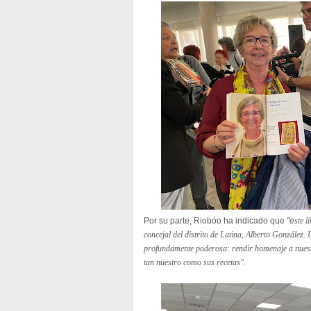
Por su parte, Riobóo ha indicado que
"e
ste l
concejal del distrito de Latina, Alberto González. 
profundamente poderosa: rendir homenaje a nuestr
tan nuestro como sus recetas".