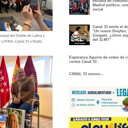
escuela de comunic
Madrid político, co
social
Canal 33 emite el 
"Un nuevo Dreyfus,
Zougam, ¿chivo exp
cipal del Distrito de Latina y
del 11-M?"
 - LATINA, Canal 33 y Radio
Esperanza Aguirre da orden de c
contra Canal 33
CANAL 33 somos...