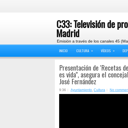
C33: Televisión de pr
Madrid
Emisión a través de los canales 45 (Ma
»
»
INICIO
CULTURA
VÍDEOS
DE
Presentación de 'Recetas de 
es vida", asegura el concejal
José Fernández
9:36
Ayuntamiento
,
Cultura
No commen