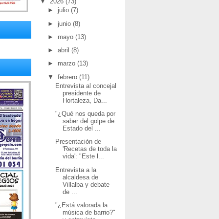
▼
2026
(73)
►
julio
(7)
►
junio
(8)
►
mayo
(13)
►
abril
(8)
►
marzo
(13)
▼
febrero
(11)
Entrevista al concejal
presidente de
Hortaleza, Da...
"¿Qué nos queda por
saber del golpe de
Estado del ...
Presentación de
'Recetas de toda la
vida': "Este l...
Entrevista a la
alcaldesa de
Villalba y debate
de ...
"¿Está valorada la
música de barrio?"