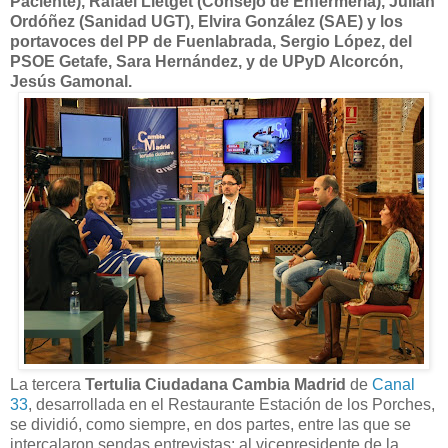
Paciente), Rafael Lletget (Consejo de Enfermería), Julián
Ordóñez (Sanidad UGT), Elvira González (SAE) y los
portavoces del PP de Fuenlabrada, Sergio López, del
PSOE Getafe, Sara Hernández, y de UPyD Alcorcón,
Jesús Gamonal.
La tercera
Tertulia Ciudadana Cambia Madrid
de
Canal
33
, desarrollada en el Restaurante Estación de los Porches,
se dividió, como siempre, en dos partes, entre las que se
intercalaron sendas entrevistas: al vicepresidente de la