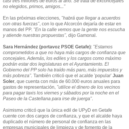
casi tres millones de euros al año. Se trata de exconcejales
no elegidos, primos, amigos..."
En las próximas elecciones,
"habrá que llegar a acuerdos
con otras fuerzas"
, con lo que Alcorcón dejaría de estar en
manos del PP.
"En la calle vemos que la gente nos escucha
y atiende nuestras propuestas",
dijo Gamonal.
Sara Hernández (portavoz PSOE Getafe)
:
"Estamos
comprometidos a que no haya más cargos de confianza que
concejales. Además, los ediles y los cargos como máximo
podrán estar dos legislaturas en el Ayuntamiento. El
Gobierno del PP solo ha traído más paro, más impuestos y
más pobreza".
También criticó que el acalde 'popular'
Juan
Soler
, que cuenta con más de 60.000 euros anuales para
gastos de representación,
"utilice el dinero de los vecinos
para pagar taxis los viernes y sábados por la noche en el
Paseo de la Castellana para irse de juerga"
.
Asimismo criticó que la única edil de UPyD en Getafe
cuente con dos cargos de confianza, y que el alcalde haya
duplicado el número de personal de confianza en las
empresas municipales de limpieza y de fomento de la