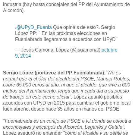
industria (hay hasta concejales del PP del Ayuntamiento de
Alcorcón).
.
@UPyD_Fuenla
Que opináis de esto?. Sergio
López PP: " En las próximas elecciones en
Fuenlabrada llegaremos a acuerdos con UPyD"
— Jesús Gamonal López (@jsgamonal)
octubre
9, 2014
Sergio López (portavoz del PP Fuenlabrada)
:
"No es
normal que el chófer del alcalde del PSOE, Manuel Robles,
cobre 65.000 euros al año, ni que el alcalde, que vive a 600
metros del Ayuntamiento, tenga que ir cada día a su puesto
de trabajo en este coche oficial".
López apuntó posibles
acuerdos con UPyD en 2015 para cambiar el gobierno local
fuenlabreño, desde hace 35 años en manos del PSOE.
"Fuenlabrada es un cortijo de PSOE e IU donde se coloca a
exconcejales y excargos de Alcorcón, Leganés y Getafe".
López aseguró no entender
"cómo el alcalde y su gente se