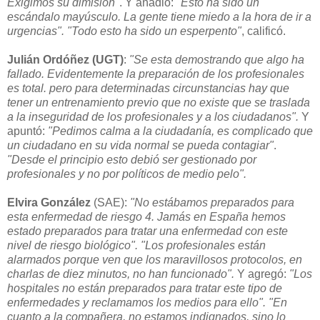
Exigimos su dimisión"
. Y añadió:
"Esto ha sido un
escándalo mayúsculo. La gente tiene miedo a la hora de ir a
urgencias".
"Todo esto ha sido un esperpento"
, calificó.
Julián Ordóñez (UGT)
:
"Se esta demostrando que algo ha
fallado. Evidentemente la preparación de los profesionales
es total. pero para determinadas circunstancias hay que
tener un entrenamiento previo que no existe que se traslada
a la inseguridad de los profesionales y a los ciudadanos".
Y
apuntó:
"Pedimos calma a la ciudadanía, es complicado que
un ciudadano en su vida normal se pueda contagiar"
.
"Desde el principio esto debió ser gestionado por
profesionales y no por políticos de medio pelo".
Elvira González
(SAE):
"No estábamos preparados para
esta enfermedad de riesgo 4. Jamás en España hemos
estado preparados para tratar una enfermedad con este
nivel de riesgo biológico".
"Los profesionales están
alarmados porque ven que los maravillosos protocolos, en
charlas de diez minutos, no han funcionado".
Y agregó:
"Los
hospitales no están preparados para tratar este tipo de
enfermedades y reclamamos los medios para ello".
"En
cuanto a la compañera, no estamos indignados, sino lo