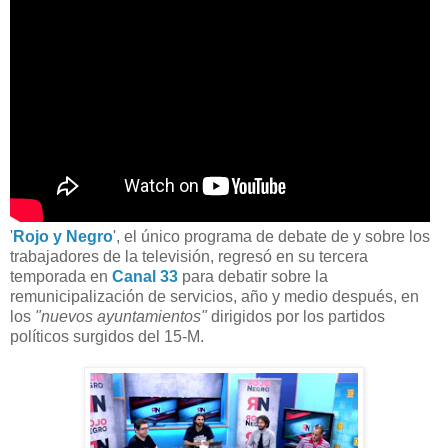
'
Rojo y Negro
', el único programa de debate de y sobre los
trabajadores de la televisión, regresó en su tercera
temporada en
Canal 33
para debatir sobre la
remunicipalización de servicios, año y medio después, en
los
"nuevos ayuntamientos"
dirigidos por los partidos
políticos surgidos del 15-M.