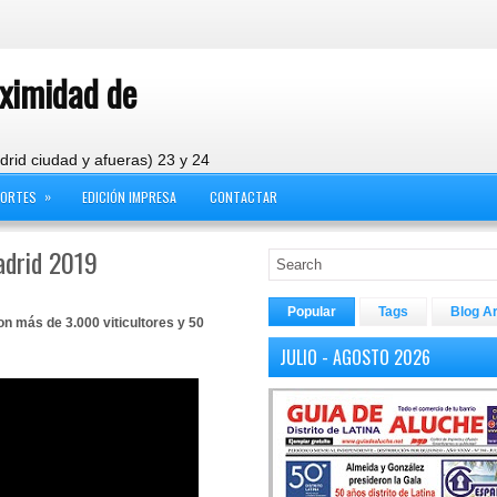
oximidad de
drid ciudad y afueras) 23 y 24
»
PORTES
EDICIÓN IMPRESA
CONTACTAR
adrid 2019
Popular
Tags
Blog A
n más de 3.000 viticultores y 50
JULIO - AGOSTO 2026