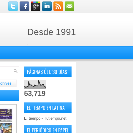
Desde 1991
.
PÁGINAS ÚLT. 30 DÍAS
rchives
53,719
EL TIEMPO EN LATINA
El tiempo - Tutiempo.net
EL PERIÓDICO EN PAPEL