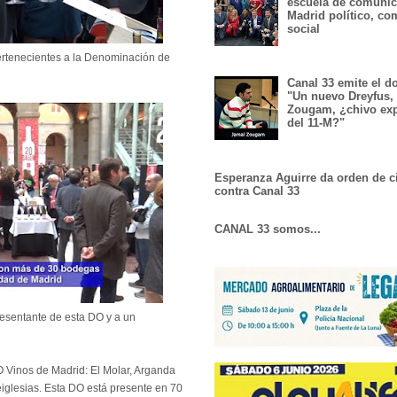
escuela de comunic
Madrid político, co
social
rtenecientes a la Denominación de
Canal 33 emite el 
"Un nuevo Dreyfus,
Zougam, ¿chivo exp
del 11-M?"
Esperanza Aguirre da orden de c
contra Canal 33
CANAL 33 somos...
resentante de esta DO y a un
 Vinos de Madrid: El Molar, Arganda
iglesias. Esta DO está presente en 70