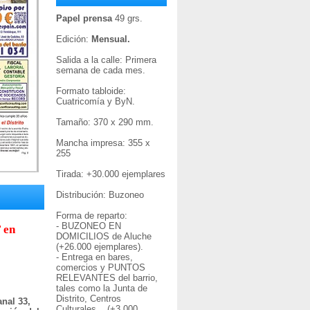
Papel prensa
49 grs.
Edición:
Mensual.
Salida a la calle: Primera
semana de cada mes.
Formato tabloide:
Cuatricomía y ByN.
Tamaño: 370 x 290 mm.
Mancha impresa: 355 x
255
Tirada: +30
.000 ejemplares
Distribución: Buzoneo
Forma de reparto:
- BUZONEO EN
 en
DOMICILIOS de Aluche
(+26.000 ejemplares).
- Entrega en bares,
comercios y PUNTOS
RELEVANTES del barrio,
tales como la Junta de
Distrito, Centros
nal 33,
Culturales... (+3.000