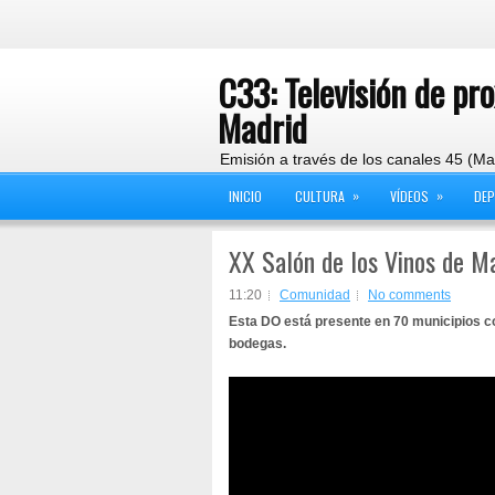
C33: Televisión de pr
Madrid
Emisión a través de los canales 45 (Ma
»
»
INICIO
CULTURA
VÍDEOS
DE
XX Salón de los Vinos de M
11:20
Comunidad
No comments
Esta DO está presente en 70 municipios co
bodegas.