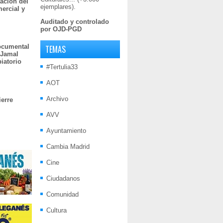
ación del
ejemplares).
mercial y
Auditado y controlado
por OJD-PGD
documental
TEMAS
 Jamal
iatorio
#Tertulia33
AOT
Archivo
ierre
AVV
Ayuntamiento
Cambia Madrid
Cine
Ciudadanos
Comunidad
Cultura