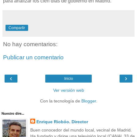
para analizar los cien días de gobierno en Madrid.
Compartir
No hay comentarios:
Publicar un comentario
‹
›
Inicio
Ver versión web
Con la tecnología de
Blogger
.
Nuestro dire...
Enrique Riobóo. Director
Buen conocedor del mundo local, vecinal de Madrid.
Ha fundado y dirige una televisión local (CANAL 33 de