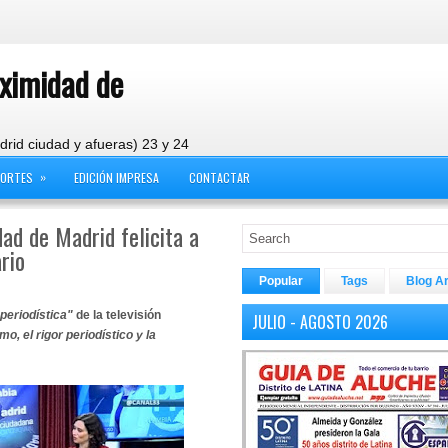
oximidad de
drid ciudad y afueras) 23 y 24
»
PORTES
EDICIÓN IMPRESA
CONTACTAR
ad de Madrid felicita a
rio
Popular
Tags
Blog A
 periodística"
de la televisión
JULIO - AGOSTO 2026
mo, el rigor periodístico y la