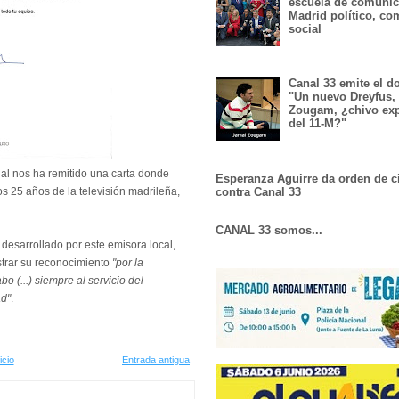
escuela de comunic
Madrid político, co
social
Canal 33 emite el 
"Un nuevo Dreyfus,
Zougam, ¿chivo exp
del 11-M?"
al nos ha remitido una carta donde
Esperanza Aguirre da orden de c
contra Canal 33
os 25 años de la televisión madrileña,
CANAL 33 somos...
desarrollado por este emisora local,
trar su reconocimiento
"por la
bo (...) siempre al servicio del
ad"
.
icio
Entrada antigua