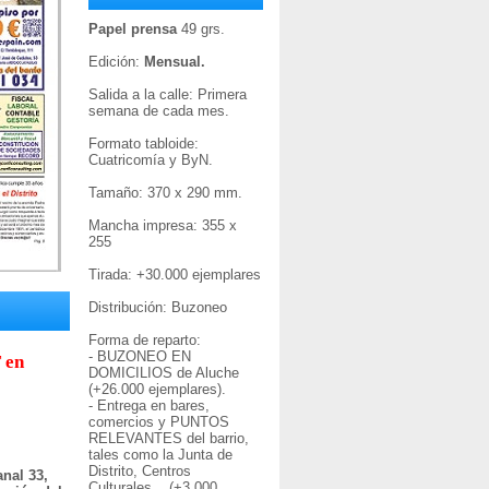
Papel prensa
49 grs.
Edición:
Mensual.
Salida a la calle: Primera
semana de cada mes.
Formato tabloide:
Cuatricomía y ByN.
Tamaño: 370 x 290 mm.
Mancha impresa: 355 x
255
Tirada: +30
.000 ejemplares
Distribución: Buzoneo
Forma de reparto:
- BUZONEO EN
 en
DOMICILIOS de Aluche
(+26.000 ejemplares).
- Entrega en bares,
comercios y PUNTOS
RELEVANTES del barrio,
tales como la Junta de
Distrito, Centros
nal 33,
Culturales... (+3.000