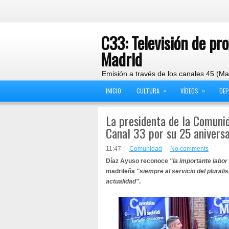
C33: Televisión de pr
Madrid
Emisión a través de los canales 45 (Ma
»
»
INICIO
CULTURA
VÍDEOS
DE
La presidenta de la Comunid
Canal 33 por su 25 aniversa
11:47
Comunidad
No comments
Díaz Ayuso reconoce
"la importante labor
madrileña
"siempre al servicio del pluralis
actualidad"
.