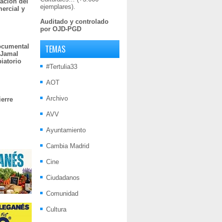
ación del
ejemplares).
mercial y
Auditado y controlado
por OJD-PGD
documental
TEMAS
 Jamal
iatorio
#Tertulia33
AOT
Archivo
ierre
AVV
Ayuntamiento
Cambia Madrid
Cine
Ciudadanos
Comunidad
Cultura