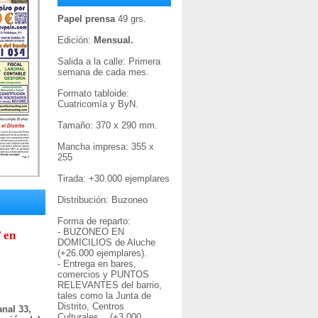
Papel prensa
49 grs.
Edición:
Mensual.
Salida a la calle: Primera
semana de cada mes.
Formato tabloide:
Cuatricomía y ByN.
Tamaño: 370 x 290 mm.
Mancha impresa: 355 x
255
Tirada: +30
.000 ejemplares
Distribución: Buzoneo
Forma de reparto:
- BUZONEO EN
 en
DOMICILIOS de Aluche
(+26.000 ejemplares).
- Entrega en bares,
comercios y PUNTOS
RELEVANTES del barrio,
tales como la Junta de
Distrito, Centros
nal 33,
Culturales... (+3.000