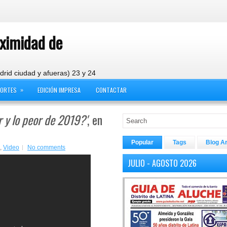
oximidad de
drid ciudad y afueras) 23 y 24
»
PORTES
EDICIÓN IMPRESA
CONTACTAR
 y lo peor de 2019?'
, en
Popular
Tags
Blog A
,
Video
No comments
JULIO - AGOSTO 2026