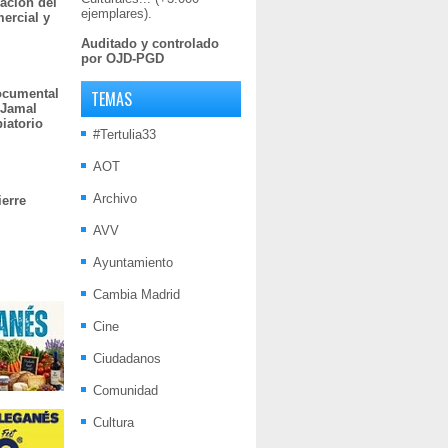
ación del
ejemplares).
mercial y
Auditado y controlado
por OJD-PGD
documental
TEMAS
 Jamal
iatorio
#Tertulia33
AOT
Archivo
ierre
AVV
Ayuntamiento
Cambia Madrid
Cine
Ciudadanos
Comunidad
Cultura