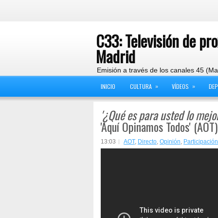
C33: Televisión de pr
Madrid
Emisión a través de los canales 45 (Ma
»
»
INICIO
CULTURA
VÍDEOS
DE
'¿Qué es para usted lo mejor
'Aquí Opinamos Todos' (AOT)
13:03
AOT
,
Directo
,
Opinión
,
Participación