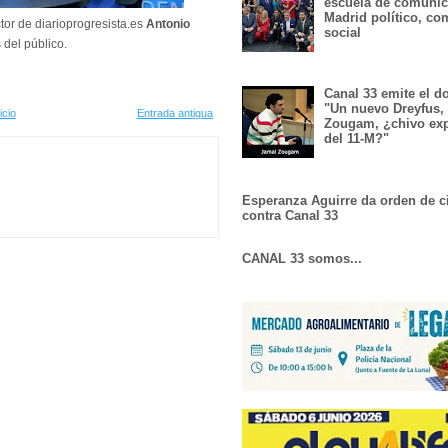
escuela de comunic
Madrid político, co
ctor de diarioprogresista.es
Antonio
social
 del público.
Canal 33 emite el 
"Un nuevo Dreyfus,
icio
Entrada antigua
Zougam, ¿chivo exp
del 11-M?"
Esperanza Aguirre da orden de c
contra Canal 33
CANAL 33 somos...