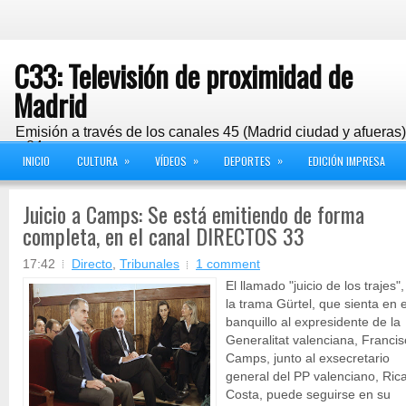
C33: Televisión de proximidad de
Madrid
Emisión a través de los canales 45 (Madrid ciudad y afueras
y 24
»
»
»
INICIO
CULTURA
VÍDEOS
DEPORTES
EDICIÓN IMPRESA
Juicio a Camps: Se está emitiendo de forma
completa, en el canal DIRECTOS 33
17:42
Directo
,
Tribunales
1 comment
El llamado "juicio de los trajes"
la trama Gürtel, que sienta en e
banquillo al expresidente de la
Generalitat valenciana, Franci
Camps, junto al exsecretario
general del PP valenciano, Ric
Costa, puede seguirse en su