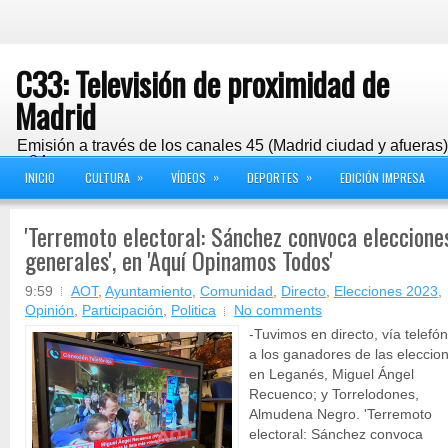
C33: Televisión de proximidad de
Madrid
Emisión a través de los canales 45 (Madrid ciudad y afueras
y 24
»
»
»
INICIO
CULTURA
VÍDEOS
DEPORTES
EDICIÓN IMPRESA
'Terremoto electoral: Sánchez convoca eleccione
generales', en 'Aquí Opinamos Todos'
9:59
AOT
,
Ayuntamiento
,
Comunidad
,
Directo
,
Elecciones 2023
,
Opinión
,
Participación
,
Politica
No comments
-Tuvimos en directo, vía telefón
a los ganadores de las eleccio
en Leganés, Miguel Ángel
Recuenco; y Torrelodones,
Almudena Negro. 'Terremoto
electoral: Sánchez convoca