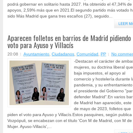
podrá gobernar en solitario hasta 2027. Ha obtenido el 47,34% de 
apoyos, 2,59% más que en 2021.El segundo partido más votado 
sido Más Madrid que gana tres escaños (27), seguido...
LEER M
Aparecen folletos en barrios de Madrid pidiendo 
voto para Ayuso y Villacís
20:08
Ayuntamiento
,
Ciudadanos
,
Comunidad
,
PP
No commen
-Destacan el carácter de amba
mujeres, su doctrina liberal que
baja impuestos, el apoyo al
comercio y hostelería durante l
pandemia, y su enfrentamiento
el presidente del Gobierno "pa
defender Madrid".En varios bar
de Madrid han aparecido, este
de mayo de 2023, folletos que
piden el voto para Ayuso y Villacís.Estos pasquines, según publica
Vozpópuli, se encabezan con el título 'Con M de Madrid, con M de
Mujer. Ayuso-Villacís',...