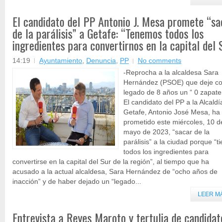
El candidato del PP Antonio J. Mesa promete “sa
de la parálisis” a Getafe: “Tenemos todos los
ingredientes para convertirnos en la capital del 
14:19
Ayuntamiento
,
Denuncia
,
PP
No comments
-Reprocha a la alcaldesa Sara
Hernández (PSOE) que deje c
legado de 8 años un “ 0 zapate
El candidato del PP a la Alcaldí
Getafe, Antonio José Mesa, ha
prometido este miércoles, 10 d
mayo de 2023, “sacar de la
parálisis” a la ciudad porque “t
todos los ingredientes para
convertirse en la capital del Sur de la región”, al tiempo que ha
acusado a la actual alcaldesa, Sara Hernández de “ocho años de
inacción” y de haber dejado un “legado...
LEER M
Entrevista a Reyes Maroto y tertulia de candidat