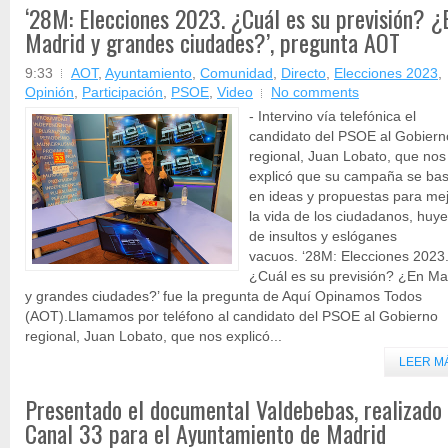
‘28M: Elecciones 2023. ¿Cuál es su previsión? ¿
Madrid y grandes ciudades?’, pregunta AOT
9:33
AOT
,
Ayuntamiento
,
Comunidad
,
Directo
,
Elecciones 2023
,
Opinión
,
Participación
,
PSOE
,
Video
No comments
- Intervino vía telefónica el
candidato del PSOE al Gobiern
regional, Juan Lobato, que nos
explicó que su campaña se ba
en ideas y propuestas para me
la vida de los ciudadanos, huy
de insultos y eslóganes
vacuos. ‘28M: Elecciones 2023
¿Cuál es su previsión? ¿En Ma
y grandes ciudades?’ fue la pregunta de Aquí Opinamos Todos
(AOT).Llamamos por teléfono al candidato del PSOE al Gobierno
regional, Juan Lobato, que nos explicó...
LEER M
Presentado el documental Valdebebas, realizado
Canal 33 para el Ayuntamiento de Madrid