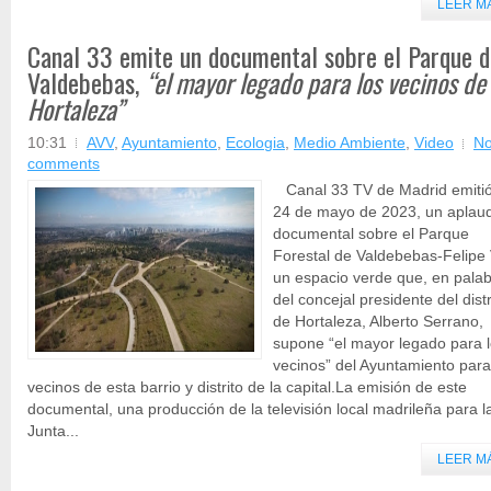
LEER M
Canal 33 emite un documental sobre el Parque d
Valdebebas,
“el mayor legado para los vecinos de
Hortaleza”
10:31
AVV
,
Ayuntamiento
,
Ecologia
,
Medio Ambiente
,
Video
N
comments
Canal 33 TV de Madrid emitió
24 de mayo de 2023, un aplau
documental sobre el Parque
Forestal de Valdebebas-Felipe 
un espacio verde que, en pala
del concejal presidente del distr
de Hortaleza, Alberto Serrano,
supone “el mayor legado para 
vecinos” del Ayuntamiento para
vecinos de esta barrio y distrito de la capital.La emisión de este
documental, una producción de la televisión local madrileña para l
Junta...
LEER M