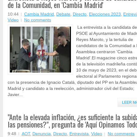
de la Comunidad, en 'Cambia Madrid'
10:44
Cambia Madrid
,
Debate
,
Directo
,
Elecciones 2023
,
Entrevi
Video
No comments
La entrevista a la candidata de
PSOE al Ayuntamiento de Madr
Reyes Maroto, y la tertulia de
candidatos de la Comunidad a 
Asamblea centraron 'Cambia
Madrid'.El magacine cinco estre
de la televisión madrileña contó
10 de mayo de 2023, en el deb
electoral al Parlamento regiona
con la presencia de Ignacio Catalá, diputado del PP en la Asamble
Madrid y candidato a la reelección, administrador civil del Estado;
Javier...
LEER M
"Ante la elevada inflación, ¿es suficiente la subid
las pensiones?", pregunta de 'Aquí Opinamos Todo
9:48
AOT
,
Denuncia
,
Directo
,
Entrevista
,
Video
No comments