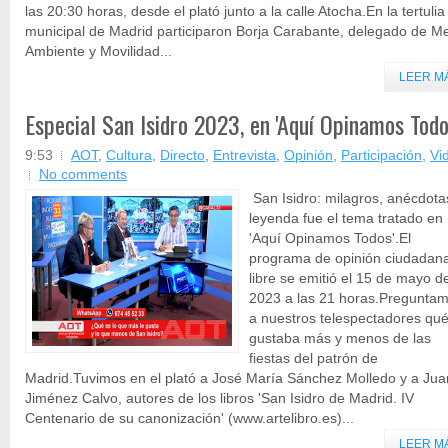
las 20:30 horas, desde el plató junto a la calle Atocha.En la tertulia
municipal de Madrid participaron Borja Carabante, delegado de M
Ambiente y Movilidad...
LEER M
Especial San Isidro 2023, en 'Aquí Opinamos Todo
9:53
AOT
,
Cultura
,
Directo
,
Entrevista
,
Opinión
,
Participación
,
Vi
No comments
San Isidro: milagros, anécdota
leyenda fue el tema tratado en
'Aquí Opinamos Todos'.El
programa de opinión ciudadan
libre se emitió el 15 de mayo d
2023 a las 21 horas.Pregunta
a nuestros telespectadores qué
gustaba más y menos de las
fiestas del patrón de
Madrid.Tuvimos en el plató a José María Sánchez Molledo y a Jua
Jiménez Calvo, autores de los libros 'San Isidro de Madrid. IV
Centenario de su canonización' (www.artelibro.es)...
LEER M