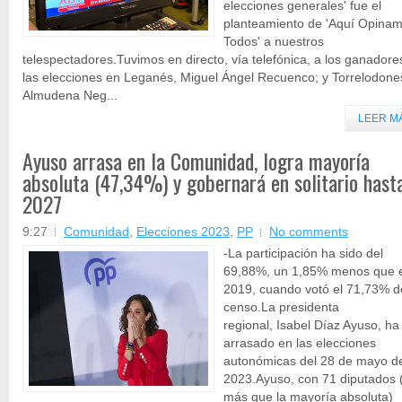
elecciones generales' fue el
planteamiento de 'Aquí Opina
Todos' a nuestros
telespectadores.Tuvimos en directo, vía telefónica, a los ganadore
las elecciones en Leganés, Miguel Ángel Recuenco; y Torrelodone
Almudena Neg...
LEER M
Ayuso arrasa en la Comunidad, logra mayoría
absoluta (47,34%) y gobernará en solitario hast
2027
9:27
Comunidad
,
Elecciones 2023
,
PP
No comments
-La participación ha sido del
69,88%, un 1,85% menos que 
2019, cuando votó el 71,73% d
censo.La presidenta
regional, Isabel Díaz Ayuso, ha
arrasado en las elecciones
autonómicas del 28 de mayo d
2023.Ayuso, con 71 diputados (
más que la mayoría absoluta)