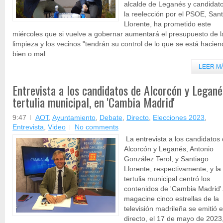
alcalde de Leganés y candidat
la reelección por el PSOE, San
Llorente, ha prometido este
miércoles que si vuelve a gobernar aumentará el presupuesto de l
limpieza y los vecinos "tendrán su control de lo que se está hacie
bien o mal...
LEER M
Entrevista a los candidatos de Alcorcón y Legané
tertulia municipal, en 'Cambia Madrid'
9:47
AOT
,
Ayuntamiento
,
Debate
,
Directo
,
Elecciones 2023
,
Entrevista
,
Video
No comments
La entrevista a los candidatos
Alcorcón y Leganés, Antonio
González Terol, y Santiago
Llorente, respectivamente, y la
tertulia municipal centró los
contenidos de 'Cambia Madrid'.
magacine cinco estrellas de la
televisión madrileña se emitió 
directo, el 17 de mayo de 2023