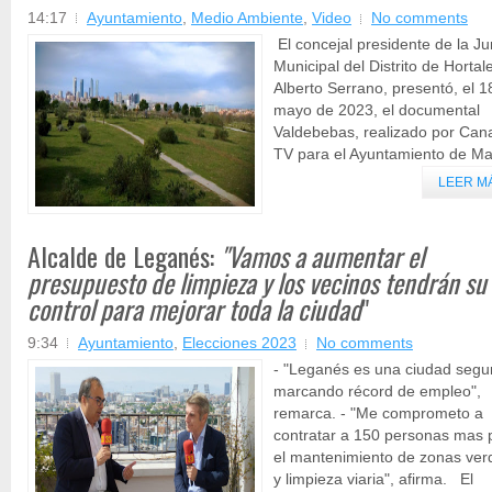
14:17
Ayuntamiento
,
Medio Ambiente
,
Video
No comments
El concejal presidente de la Ju
Municipal del Distrito de Hortal
Alberto Serrano, presentó, el 1
mayo de 2023, el documental
Valdebebas, realizado por Can
TV para el Ayuntamiento de Mad
LEER M
Alcalde de Leganés:
"Vamos a aumentar el
presupuesto de limpieza y los vecinos tendrán su
control para mejorar toda la ciudad
"
9:34
Ayuntamiento
,
Elecciones 2023
No comments
- "Leganés es una ciudad segu
marcando récord de empleo",
remarca. - "Me comprometo a
contratar a 150 personas mas 
el mantenimiento de zonas ver
y limpieza viaria", afirma. El