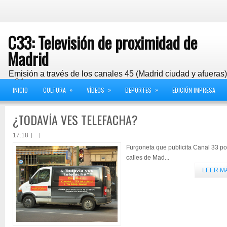
C33: Televisión de proximidad de
Madrid
Emisión a través de los canales 45 (Madrid ciudad y afueras
y 24
»
»
»
INICIO
CULTURA
VÍDEOS
DEPORTES
EDICIÓN IMPRESA
¿TODAVÍA VES TELEFACHA?
17:18
Furgoneta que publicita Canal 33 po
calles de Mad...
LEER M