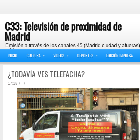
C33: Televisión de proximidad de
Madrid
Emisión a través de los canales 45 (Madrid ciudad y afueras
y 24
»
»
»
INICIO
CULTURA
VÍDEOS
DEPORTES
EDICIÓN IMPRESA
¿TODAVÍA VES TELEFACHA?
17:18