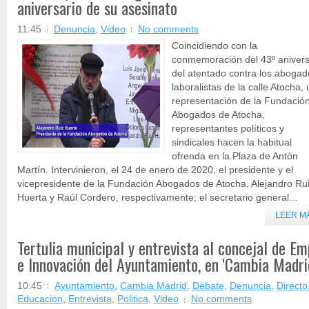
aniversario de su asesinato
11:45
Denuncia
,
Video
No comments
Coincidiendo con la
conmemoración del 43º anivers
del atentado contra los abogad
laboralistas de la calle Atocha,
representación de la Fundació
Abogados de Atocha,
representantes políticos y
sindicales hacen la habitual
ofrenda en la Plaza de Antón
Martín. Intervinieron, el 24 de enero de 2020, el presidente y el
vicepresidente de la Fundación Abogados de Atocha, Alejandro Ru
Huerta y Raúl Cordero, respectivamente; el secretario general...
LEER M
Tertulia municipal y entrevista al concejal de E
e Innovación del Ayuntamiento, en 'Cambia Madri
10:45
Ayuntamiento
,
Cambia Madrid
,
Debate
,
Denuncia
,
Directo
Educacion
,
Entrevista
,
Politica
,
Video
No comments