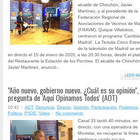
alcalde de Chinchón, Javier
Martínez, y al presidente de la
Federación Regional de
Asociaciones de Vecinos de Ma
(FRAVM), Quique Villalobos,
centraron el programa 'Cambia
Madrid'. La Tertulia Cinco Estre
de la televisión de Madrid se em
en directo el 15 de enero de 2020, a las 20:30 horas, desde el pla
del Restaurante la Estación de los Porches. El alcalde de Chinchón
Javier Martínez, anunció...
LEER M
"Año nuevo, gobierno nuevo. ¿Cuál es su opinión",
pregunta de 'Aquí Opinamos Todos' (AOT)
10:41
AOT
,
Denuncia
,
Directo
,
Opinión
,
Participación
,
Podemos
,
Politica
,
PSOE
,
Video
No comments
Canal 33 tardó 40 minutos, en
directo, con una operadora de
Movistar, en recuperar la línea
telefónica usada por los