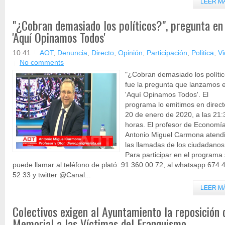
LEER M
"¿Cobran demasiado los políticos?", pregunta en
'Aquí Opinamos Todos'
10:41
AOT
,
Denuncia
,
Directo
,
Opinión
,
Participación
,
Politica
,
V
No comments
"¿Cobran demasiado los políti
fue la pregunta que lanzamos 
'Aquí Opinamos Todos'. El
programa lo emitimos en direct
20 de enero de 2020, a las 21:
horas. El profesor de Economí
Antonio Miguel Carmona atend
las llamadas de los ciudadanos
Para participar en el programa
puede llamar al teléfono de plató: 91 360 00 72, al whatsapp 674 
52 33 y twitter @Canal...
LEER M
Colectivos exigen al Ayuntamiento la reposición 
Memorial a las Víctimas del Franquismo