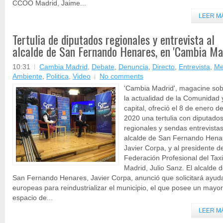
CCOO Madrid, Jaime...
LEER M
Tertulia de diputados regionales y entrevista al
alcalde de San Fernando Henares, en 'Cambia Mad
10:31
Cambia Madrid
,
Debate
,
Denuncia
,
Directo
,
Entrevista
,
Me
Ambiente
,
Politica
,
Video
No comments
'Cambia Madrid', magacine so
la actualidad de la Comunidad 
capital, ofreció el 8 de enero d
2020 una tertulia con diputado
regionales y sendas entrevistas
alcalde de San Fernando Hena
Javier Corpa, y al presidente de
Federación Profesional del Tax
Madrid, Julio Sanz. El alcalde 
San Fernando Henares, Javier Corpa, anunció que solicitará ayud
europeas para reindustrializar el municipio, el que posee un mayor
espacio de...
LEER M