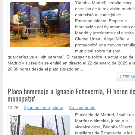
'Cambia Madrid', tertulia cinco
estrellas de la televisión madril
entrevistó al concejal de
Emprendimiento, Empleo e
Innovación del Ayuntamiento d
Madrid y presidente del distrito
Ciudad Lineal, Ángel Niño, y
protagonizó una movida tertuli
municipal sobre turismo,
guarderías ye el 'pin parental'. El magacine sobre la actualidad de
Madrid y su región se emitió en directo el 22 de enero de 2029 a l
20:30 horas desde el plató situado en...
LEER M
Placa homenaje a Ignacio Echeverría, 'El héroe de
monopatín'
13:26
Ayuntamiento
,
Video
No comments
El alcalde de Madrid, José Luis
Martínez-Almeida, junto a la
vicealcaldesa, Begoña Villacís,
familiares de Echeverría, y los