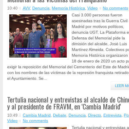
10:40
AVV
,
Denuncia
,
Memoria Histórica
,
Video
No comments
Casi 3.000 personas fueron
asesinadas tras la Guerra Civil
Madrid por motivos políticos,
denuncia UGT. La Plataforma 
Defensa del Memorial pide la
dimisión del alcalde, José Luis
Martínez Almeida. Colectivos po
Memoria Histórica organizaron 
18 de enero de 2020 un acto p
exigir la reposición del Memorial del Cementerio del Este de Madri
con los nombres de las víctimas de la represión franquista retirado
el Ayuntamiento. Se...
LEER M
Tertulia nacional y entrevistas al alcalde de Chi
y al presidente de FRAVM, en 'Cambia Madrid'
10:49
Cambia Madrid
,
Debate
,
Denuncia
,
Directo
,
Entrevista
,
Pol
Video
No comments
Tertulia nacional y entrevistas a