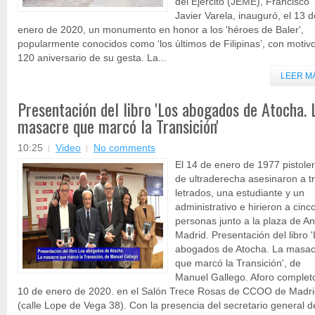
del Ejército (JEME), Francisco
Javier Varela, inauguró, el 13 d
enero de 2020, un monumento en honor a los 'héroes de Baler',
popularmente conocidos como ‘los últimos de Filipinas’, con motivo
120 aniversario de su gesta. La...
LEER M
Presentación del libro 'Los abogados de Atocha. 
masacre que marcó la Transición'
10:25
Video
No comments
El 14 de enero de 1977 pistole
de ultraderecha asesinaron a t
letrados, una estudiante y un
administrativo e hirieron a cinc
personas junto a la plaza de A
Madrid. Presentación del libro 
abogados de Atocha. La masac
que marcó la Transición', de
Manuel Gallego. Aforo completo
10 de enero de 2020. en el Salón Trece Rosas de CCOO de Madri
(calle Lope de Vega 38). Con la presencia del secretario general d