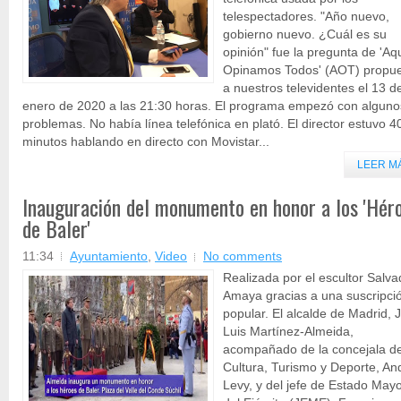
telespectadores. "Año nuevo,
gobierno nuevo. ¿Cuál es su
opinión" fue la pregunta de 'Aq
Opinamos Todos' (AOT) propu
a nuestros televidentes el 13 d
enero de 2020 a las 21:30 horas. El programa empezó con alguno
problemas. No había línea telefónica en plató. El director estuvo 4
minutos hablando en directo con Movistar...
LEER M
Inauguración del monumento en honor a los 'Hér
de Baler'
11:34
Ayuntamiento
,
Video
No comments
Realizada por el escultor Salva
Amaya gracias a una suscripci
popular. El alcalde de Madrid, 
Luis Martínez-Almeida,
acompañado de la concejala d
Cultura, Turismo y Deporte, An
Levy, y del jefe de Estado May