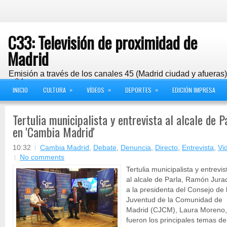
C33: Televisión de proximidad de
Madrid
Emisión a través de los canales 45 (Madrid ciudad y afueras
y 24
»
»
»
INICIO
CULTURA
VÍDEOS
DEPORTES
EDICIÓN IMPRESA
Tertulia municipalista y entrevista al alcale de Pa
en 'Cambia Madrid'
10:32
Cambia Madrid
,
Debate
,
Denuncia
,
Directo
,
Entrevista
,
Vi
No comments
Tertulia municipalista y entrevis
al alcale de Parla, Ramón Jura
a la presidenta del Consejo de 
Juventud de la Comunidad de
Madrid (CJCM), Laura Moreno,
fueron los principales temas de