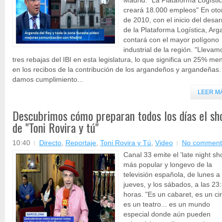
Madrid. "La Plataforma Logísti
creará 18.000 empleos" En ot
de 2010, con el inicio del desar
de la Plataforma Logística, Ar
contará con el mayor polígono
industrial de la región. "Llevam
tres rebajas del IBI en esta legislatura, lo que significa un 25% me
en los recibos de la contribución de los argandeños y argandeñas.
damos cumplimiento...
LEER M
Descubrimos cómo preparan todos los días el s
de "Toni Rovira y tú"
10:40
Directo
,
Reportaje
,
Toni Rovira y Tú
,
Video
No comment
Canal 33 emite el 'late night sh
más popular y longevo de la
televisión española, de lunes a
jueves, y los sábados, a las 23
horas. "Es un cabaret, es un ci
es un teatro... es un mundo
especial donde aún pueden