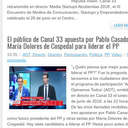
Impulsa Visión. Canal 33
retransmitió en directo 'Media Startups Alcobendas 2018', el III
Encuentro de Medios de Comunicación, Startups y Emprendedore
celebrado el 28 de junio en el Centro...
LEER M
El público de Canal 33 apuesta por Pablo Casado
María Dolores de Cospedal para liderar el PP
10:35
AOT
,
Directo
,
Opinión
,
Participación
,
Politica
,
PP
,
Video
comments
"¿Quién piensa que mejor pue
liderar el PP?" Fue la pregunta
lanzamos a los ciudadanos de
el programa de participación 'A
Opinamos Todos' (AOT), emiti
en directo en Canal 33 el lunes
de junio de 2018, a las 22 hora
De las once llamadas recibidas
tres apostaron por Pablo Casa
como futuro presidente del PP y otras tantas por María Dolores de
Cospedal. Hay siete candidatos a liderar el PP. Hasta poco antes d