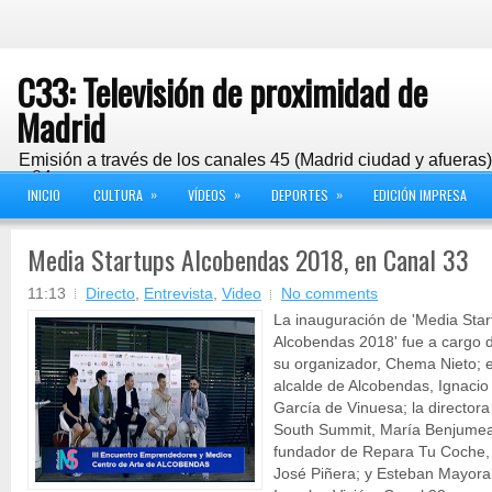
C33: Televisión de proximidad de
Madrid
Emisión a través de los canales 45 (Madrid ciudad y afueras
y 24
»
»
»
INICIO
CULTURA
VÍDEOS
DEPORTES
EDICIÓN IMPRESA
Media Startups Alcobendas 2018, en Canal 33
11:13
Directo
,
Entrevista
,
Video
No comments
La inauguración de 'Media Star
Alcobendas 2018' fue a cargo 
su organizador, Chema Nieto; e
alcalde de Alcobendas, Ignacio
García de Vinuesa; la directora
South Summit, María Benjumea
fundador de Repara Tu Coche,
José Piñera; y Esteban Mayoral