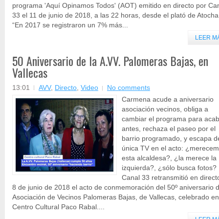
programa 'Aquí Opinamos Todos' (AOT) emitido en directo por Ca
33 el 11 de junio de 2018, a las 22 horas, desde el plató de Atocha
“En 2017 se registraron un 7% más...
LEER M
50 Aniversario de la A.VV. Palomeras Bajas, en
Vallecas
13:01
AVV
,
Directo
,
Video
No comments
Carmena acude a aniversario
asociación vecinos, obliga a
cambiar el programa para aca
antes, rechaza el paseo por el
barrio programado, y escapa d
única TV en el acto: ¿merece
esta alcaldesa?, ¿la merece la
izquierda?, ¿sólo busca fotos?
Canal 33 retransmitió en direct
8 de junio de 2018 el acto de conmemoración del 50º aniversario d
Asociación de Vecinos Palomeras Bajas, de Vallecas, celebrado en
Centro Cultural Paco Rabal....