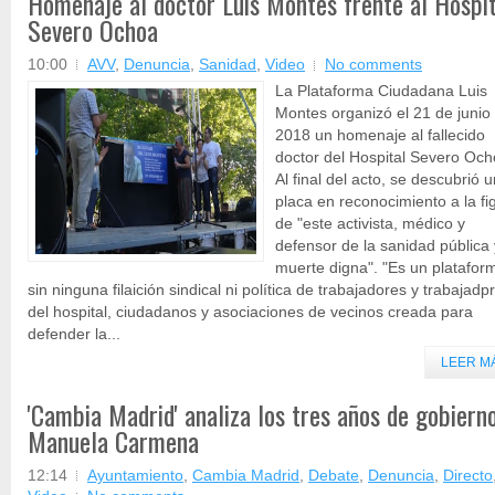
Homenaje al doctor Luis Montes frente al Hospit
Severo Ochoa
10:00
AVV
,
Denuncia
,
Sanidad
,
Video
No comments
La Plataforma Ciudadana Luis
Montes organizó el 21 de junio
2018 un homenaje al fallecido
doctor del Hospital Severo Och
Al final del acto, se descubrió 
placa en reconocimiento a la fi
de "este activista, médico y
defensor de la sanidad pública 
muerte digna". "Es un platafor
sin ninguna filaición sindical ni política de trabajadores y trabajadp
del hospital, ciudadanos y asociaciones de vecinos creada para
defender la...
LEER M
'Cambia Madrid' analiza los tres años de gobiern
Manuela Carmena
12:14
Ayuntamiento
,
Cambia Madrid
,
Debate
,
Denuncia
,
Directo