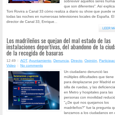
sobrevivir aquellos seres hum
que son diferentes". Así explica
Toni Rovira a Canal 33 cómo realiza a diario su show que puede v
todas las noches en numerosas televisiones locales de España. El
director de Canal 33, Enrique...
LEER M
Los madrileños se quejan del mal estado de las
instalaciones deportivas, del abandono de la ciud
de la recogida de basuras
12:49
AOT
,
Ayuntamiento
,
Denuncia
,
Directo
,
Opinión
,
Participa
Video
No comments
Un ciudadano denunció las
múltiples dificultades que tiene
para desplazarse por Madrid e
silla de ruedas, y las deficienci
en Metro y hospitales para las
personas con movilidad reduci
"¿De qué nos quejamos los
madrileños?" fue la pregunta q
lanzamos a los ciudadanos en 