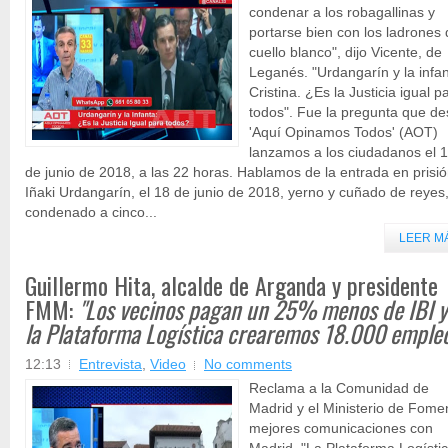
condenar a los robagallinas y
portarse bien con los ladrones
cuello blanco", dijo Vicente, de
Leganés. "Urdangarín y la infa
Cristina. ¿Es la Justicia igual p
todos". Fue la pregunta que d
'Aquí Opinamos Todos' (AOT)
lanzamos a los ciudadanos el 
de junio de 2018, a las 22 horas. Hablamos de la entrada en prisi
Iñaki Urdangarín, el 18 de junio de 2018, yerno y cuñado de reyes
condenado a cinco...
LEER M
Guillermo Hita, alcalde de Arganda y presidente
FMM:
"Los vecinos pagan un 25% menos de IBI y
la Plataforma Logística crearemos 18.000 emple
12:13
Entrevista
,
Video
No comments
Reclama a la Comunidad de
Madrid y el Ministerio de Fome
mejores comunicaciones con