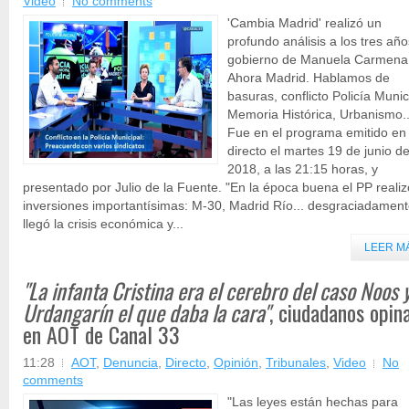
Video
No comments
'Cambia Madrid' realizó un
profundo análisis a los tres añ
gobierno de Manuela Carmena
Ahora Madrid. Hablamos de
basuras, conflicto Policía Munic
Memoria Histórica, Urbanismo..
Fue en el programa emitido en
directo el martes 19 de junio d
2018, a las 21:15 horas, y
presentado por Julio de la Fuente. "En la época buena el PP realiz
inversiones importantísimas: M-30, Madrid Río... desgraciadamen
llegó la crisis económica y...
LEER M
"La infanta Cristina era el cerebro del caso Noos 
Urdangarín el que daba la cara"
, ciudadanos opin
en AOT de Canal 33
11:28
AOT
,
Denuncia
,
Directo
,
Opinión
,
Tribunales
,
Video
No
comments
"Las leyes están hechas para