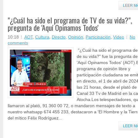
LEER M
"¿Cuál ha sido el programa de TV de su vida?",
pregunta de 'Aquí Opinamos Todos'
10:18
AOT
,
Cultura
,
Directo
,
Opinión
,
Participación
,
Video
No
comments
"¿Cuál ha sido el programa d
de su vida?" fue la pregunta de
'Aquí Opinamos Todos' (AOT).E
programa de opinión libre y
participación ciudadana se emit
en directo, el 1 de abril de 2024
las 21 horas, desde el plató de
Canal 33 Tv de Madrid en la ca
Atocha.Los telespectadores, q
llamaron al plató, 91 360 00 72, o mandaron mensajes de texto a
nuestro whatsapp 674 455 233, destacaron a 'El Hombre y la Tierr
del mítico Félix Rodríguez...
LEER M