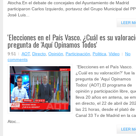
Atocha.En el debate de concejales del Ayuntamiento de Madrid
participaron Carlos Izquierdo, portavoz del Grupo Municipal del PP
José Luis...
LEER M
'Elecciones en el País Vasco. ¿Cuál es su valoraci
pregunta de 'Aquí Opinamos Todos'
9:51
AOT
,
Directo
,
Opinión
,
Participación
,
Politica
,
Video
No
comments
'Elecciones en el País Vasco.
¿Cuál es su valoración?' fue la
pregunta de 'Aquí Opinamos
Todos' (AOT).El programa de
opinión y participación libre, qu
lleva 20 años en antena, se emi
en directo, el 22 de abril de 20
las 21 horas, desde el plató de
Canal 33 Tv de Madrid en la ca
Atoc...
LEER M