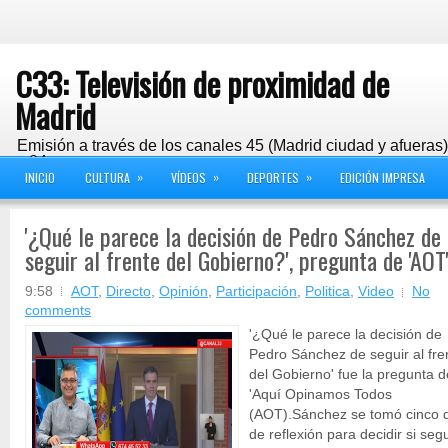
C33: Televisión de proximidad de
Madrid
Emisión a través de los canales 45 (Madrid ciudad y afueras
y 24
»
»
»
INICIO
CULTURA
VÍDEOS
DEPORTES
EDICIÓN IMPRESA
'¿Qué le parece la decisión de Pedro Sánchez de
seguir al frente del Gobierno?', pregunta de 'AOT
9:58
AOT
,
Directo
,
Opinión
,
Participación
,
Politica
,
Video
No
comments
'¿Qué le parece la decisión de
Pedro Sánchez de seguir al fre
del Gobierno' fue la pregunta d
'Aquí Opinamos Todos
(AOT).Sánchez se tomó cinco 
de reflexión para decidir si seg