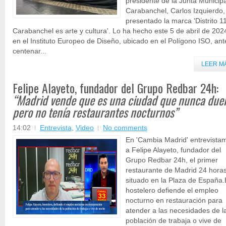
presidente de la Junta Municip
Carabanchel, Carlos Izquierdo,
presentado la marca 'Distrito 11
Carabanchel es arte y cultura'. Lo ha hecho este 5 de abril de 202
en el Instituto Europeo de Diseño, ubicado en el Polígono ISO, ant
centenar...
LEER M
Felipe Alayeto, fundador del Grupo Redbar 24h:
“Madrid vende que es una ciudad que nunca due
pero no tenía restaurantes nocturnos”
14:02
Entrevista
,
Video
No comments
En 'Cambia Madrid' entrevista
a Felipe Alayeto, fundador del
Grupo Redbar 24h, el primer
restaurante de Madrid 24 horas
situado en la Plaza de España.
hostelero defiende el empleo
nocturno en restauración para
atender a las necesidades de l
población de trabaja o vive de