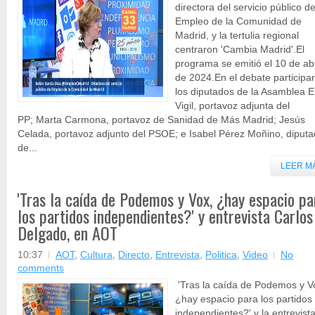
directora del servicio público d
Empleo de la Comunidad de
Madrid, y la tertulia regional
centraron 'Cambia Madrid'.El
programa se emitió el 10 de abr
de 2024.En el debate participa
los diputados de la Asamblea E
Vigil, portavoz adjunta del
PP; Marta Carmona, portavoz de Sanidad de Más Madrid; Jesús
Celada, portavoz adjunto del PSOE; e Isabel Pérez Moñino, diput
de...
LEER M
'Tras la caída de Podemos y Vox, ¿hay espacio pa
los partidos independientes?' y entrevista Carlos
Delgado, en AOT
10:37
AOT
,
Cultura
,
Directo
,
Entrevista
,
Politica
,
Video
No
comments
'Tras la caída de Podemos y V
¿hay espacio para los partidos
independientes?' y la entrevist