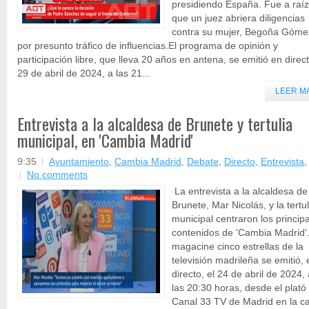
presidiendo España. Fue a raí
que un juez abriera diligencias
contra su mujer, Begoña Góme
por presunto tráfico de influencias.El programa de opinión y
participación libre, que lleva 20 años en antena, se emitió en direct
29 de abril de 2024, a las 21...
LEER M
Entrevista a la alcaldesa de Brunete y tertulia
municipal, en 'Cambia Madrid'
9:35
Ayuntamiento
,
Cambia Madrid
,
Debate
,
Directo
,
Entrevista
No comments
La entrevista a la alcaldesa de
Brunete, Mar Nicolás, y la tertul
municipal centraron los princip
contenidos de 'Cambia Madrid'.
magacine cinco estrellas de la
televisión madrileña se emitió, 
directo, el 24 de abril de 2024, 
las 20:30 horas, desde el plató
Canal 33 TV de Madrid en la ca