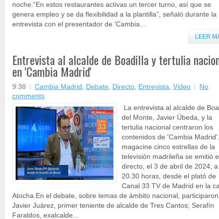
noche.“En estos restaurantes activas un tercer turno, así que se
genera empleo y se da flexibilidad a la plantilla”, señaló durante la
entrevista con el presentador de 'Cambia...
LEER M
Entrevista al alcalde de Boadilla y tertulia nacion
en 'Cambia Madrid'
9:38
Cambia Madrid
,
Debate
,
Directo
,
Entrevista
,
Video
No
comments
La entrevista al alcalde de Boa
del Monte, Javier Úbeda, y la
tertulia nacional centraron los
contenidos de 'Cambia Madrid'.
magacine cinco estrellas de la
televisión madrileña se emitió 
directo, el 3 de abril de 2024, a
20.30 horas, desde el plató de
Canal 33 TV de Madrid en la ca
Atocha.En el debate, sobre temas de ámbito nacional, participaron
Javier Juárez, primer teniente de alcalde de Tres Cantos; Serafín
Faraldos, exalcalde...