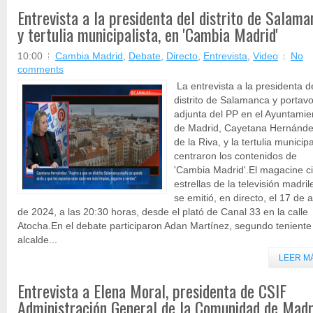
Entrevista a la presidenta del distrito de Salam
y tertulia municipalista, en 'Cambia Madrid'
10:00
Cambia Madrid
,
Debate
,
Directo
,
Entrevista
,
Video
No
comments
La entrevista a la presidenta d
distrito de Salamanca y portav
adjunta del PP en el Ayuntamie
de Madrid, Cayetana Hernánd
de la Riva, y la tertulia municipa
centraron los contenidos de
'Cambia Madrid'.El magacine c
estrellas de la televisión madri
se emitió, en directo, el 17 de a
de 2024, a las 20:30 horas, desde el plató de Canal 33 en la calle
Atocha.En el debate participaron Adan Martínez, segundo teniente
alcalde...
LEER M
Entrevista a Elena Moral, presidenta de CSIF
Administración General de la Comunidad de Madr