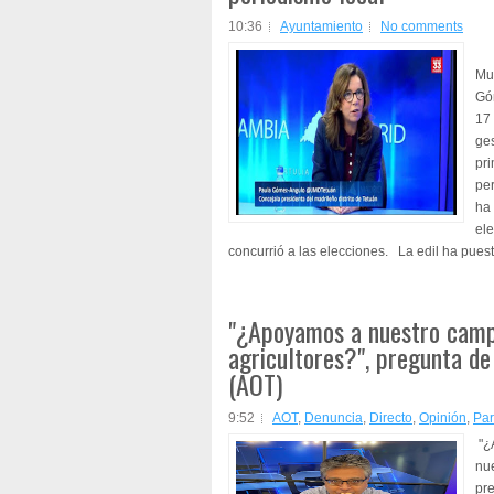
10:36
Ayuntamiento
No comments
La
Mun
Gó
17
ges
pri
per
ha
ele
concurrió a las elecciones. La edil ha puesto
"¿Apoyamos a nuestro camp
agricultores?", pregunta de
(AOT)
9:52
AOT
,
Denuncia
,
Directo
,
Opinión
,
Par
"¿
nue
pr