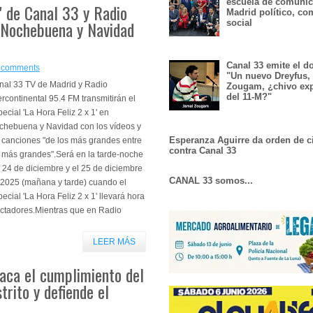
escuela de comunic
1' de Canal 33 y Radio
Madrid político, co
n Nochebuena y Navidad
social
Canal 33 emite el 
 comments
"Un nuevo Dreyfus,
nal 33 TV de Madrid y Radio
Zougam, ¿chivo exp
del 11-M?"
ercontinental 95.4 FM transmitirán el
ecial 'La Hora Feliz 2 x 1' en
chebuena y Navidad con los vídeos y
Esperanza Aguirre da orden de c
 canciones "de los más grandes entre
contra Canal 33
s más grandes".Será en la tarde-noche
 24 de diciembre y el 25 de diciembre
CANAL 33 somos...
 2025 (mañana y tarde) cuando el
ecial 'La Hora Feliz 2 x 1' llevará hora
ctadores.Mientras que en Radio
LEER MÁS
taca el cumplimiento del
rito y defiende el