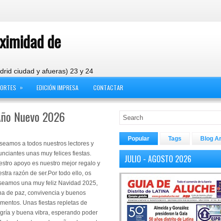
oximidad de
drid ciudad y afueras) 23 y 24
»
PORTES
EDICIÓN IMPRESA
CONTACTAR
 Año Nuevo 2026
Popular
Tags
Blog A
seamos a todos nuestros lectores y
nciantes unas muy felices fiestas.
JULIO - AGOSTO 2026
stro apoyo es nuestro mejor regalo y
stra razón de ser.Por todo ello, os
seamos una muy feliz Navidad 2025,
na de paz, convivencia y buenos
mentos. Unas fiestas repletas de
gría y buena vibra, esperando poder