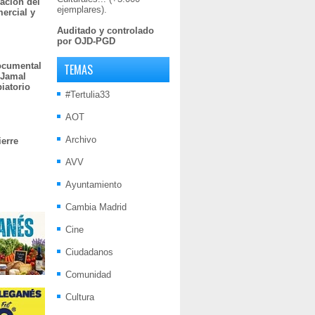
ación del
ejemplares).
mercial y
Auditado y controlado
por OJD-PGD
documental
TEMAS
 Jamal
iatorio
#Tertulia33
AOT
Archivo
ierre
AVV
Ayuntamiento
Cambia Madrid
Cine
Ciudadanos
Comunidad
Cultura