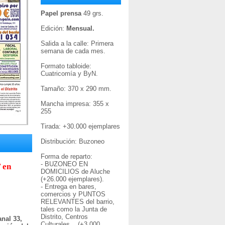
Papel prensa
49 grs.
Edición:
Mensual.
Salida a la calle: Primera
semana de cada mes.
Formato tabloide:
Cuatricomía y ByN.
Tamaño: 370 x 290 mm.
Mancha impresa: 355 x
255
Tirada: +30
.000 ejemplares
Distribución: Buzoneo
Forma de reparto:
- BUZONEO EN
 en
DOMICILIOS de Aluche
(+26.000 ejemplares).
- Entrega en bares,
comercios y PUNTOS
RELEVANTES del barrio,
tales como la Junta de
Distrito, Centros
nal 33,
Culturales... (+3.000