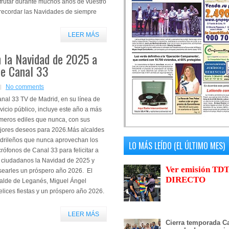
frutar durante muchos años de vuestro
 recordar las Navidades de siempre
LEER MÁS
n la Navidad de 2025 a
de Canal 33
No comments
nal 33 TV de Madrid, en su línea de
vicio público, incluye este año a más
imeros ediles que nunca, con sus
jores deseos para 2026.Más alcaldes
drileños que nunca aprovechan los
LO MÁS LEÍDO (EL ÚLTIMO MES)
rófonos de Canal 33 para felicitar a
s ciudadanos la Navidad de 2025 y
Ver emisión TDT
searles un próspero año 2026. El
DIRECTO
calde de Leganés, Miguel Ángel
lices fiestas y un próspero año 2026.
LEER MÁS
Cierra temporada Ca