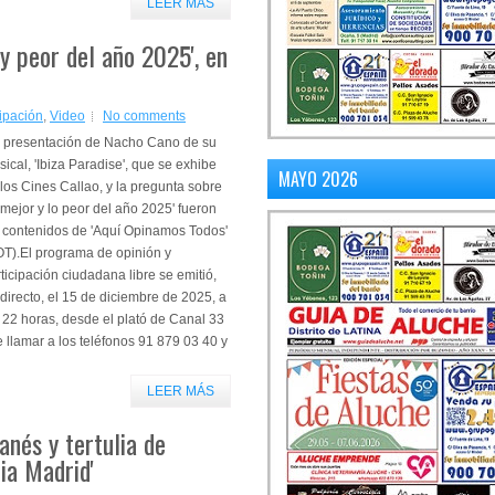
LEER MÁS
 y peor del año 2025', en
cipación
,
Video
No comments
 presentación de Nacho Cano de su
ical, 'Ibiza Paradise', que se exhibe
MAYO 2026
los Cines Callao, y la pregunta sobre
 mejor y lo peor del año 2025' fueron
s contenidos de 'Aquí Opinamos Todos'
OT).El programa de opinión y
ticipación ciudadana libre se emitió,
directo, el 15 de diciembre de 2025, a
 22 horas, desde el plató de Canal 33
llamar a los teléfonos 91 879 03 40 y
LEER MÁS
anés y tertulia de
ia Madrid'