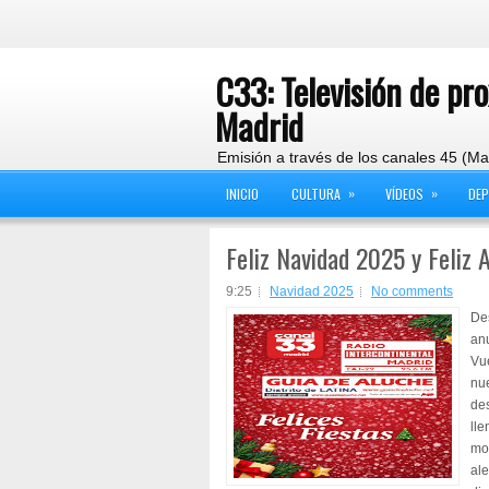
C33: Televisión de pr
Madrid
Emisión a través de los canales 45 (Ma
»
»
INICIO
CULTURA
VÍDEOS
DE
Feliz Navidad 2025 y Feliz
9:25
Navidad 2025
No comments
De
anu
Vue
nue
de
lle
mo
ale