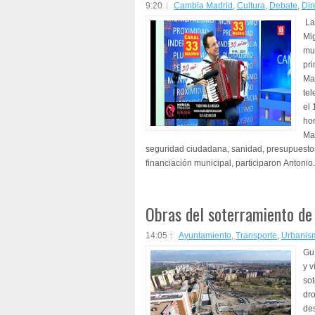
9:20
Cambia Madrid
,
Cultura
,
Debate
,
Dir
La 
Mig
mun
pr
Mad
tel
el 
hor
Ma
seguridad ciudadana, sanidad, presupuestos
financiación municipal, participaron Antonio.
Obras del soterramiento de 
14:05
Ayuntamiento
,
Transporte
,
Urbanis
Guí
y v
sot
dr
des