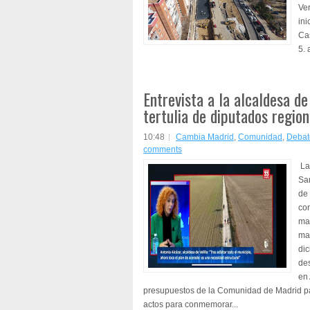
Ve
ini
Ca
5. 
Entrevista a la alcaldesa de
tertulia de diputados region
10:48
Cambia Madrid
,
Comunidad
,
Debat
comments
La 
San
de 
co
mag
mad
dic
de
en 
presupuestos de la Comunidad de Madrid pa
actos para conmemorar...