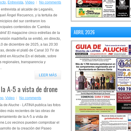
ecto
,
Entrevista
,
Video
No comments
entrevista al alcalde de Leganés,
uel Ángel Recuenco, y la tertulia de
icipios del sur centraron los
incipales contenidos de 'Cambia
ABRIL 2026
rid'.El magacine cinco estrellas de la
evisión madrileña se emitió, en directo,
10 de diciembre de 2025, a las 20:30
as, desde el plató de Canal 33 TV de
drid en Alcuche.En el debate, sobre
 regionales, transparencia y
..
LEER MÁS
la A-5 a vista de drone
mo
,
Video
No comments
a de Aluche - LATINA publica las fotos
ídeo más recientes de las obras de
erramiento de la A-5 a vista de
one.Los vecinos pueden comprobar el
arrollo de la creación del Paseo