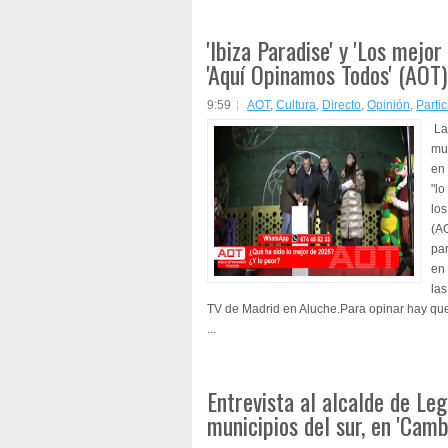
'Ibiza Paradise' y 'Los mejor
'Aquí Opinamos Todos' (AOT)
9:59
AOT
,
Cultura
,
Directo
,
Opinión
,
Parti
La
mus
en 
"lo
lo
(A
par
en 
las
TV de Madrid en Aluche.Para opinar hay que 
...
Entrevista al alcalde de Leg
municipios del sur, en 'Camb