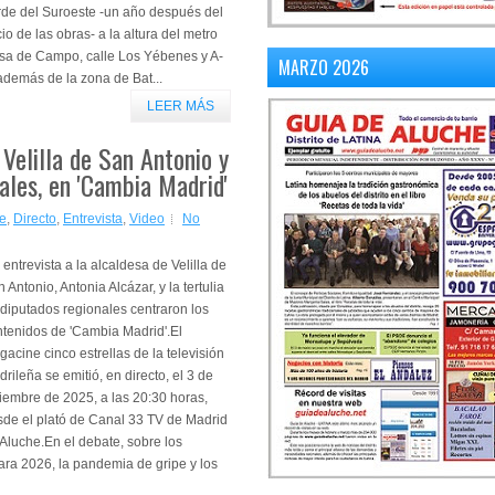
rde del Suroeste -un año después del
cio de las obras- a la altura del metro
sa de Campo, calle Los Yébenes y A-
MARZO 2026
además de la zona de Bat...
LEER MÁS
 Velilla de San Antonio y
ales, en 'Cambia Madrid'
e
,
Directo
,
Entrevista
,
Video
No
entrevista a la alcaldesa de Velilla de
 Antonio, Antonia Alcázar, y la tertulia
diputados regionales centraron los
ntenidos de 'Cambia Madrid'.El
acine cinco estrellas de la televisión
rileña se emitió, en directo, el 3 de
iembre de 2025, a las 20:30 horas,
sde el plató de Canal 33 TV de Madrid
Aluche.En el debate, sobre los
ra 2026, la pandemia de gripe y los