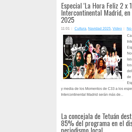
Especial 'La Hora Feliz 2 x 
Intercontinental Madrid, e
2025
11:01
Cultura
,
Navidad 2025
,
Video
No
Ca
Int
Esp
No
las
lo
del
de
Esp
y media de los Momentos de C33 a los espe
Intercontinental Madrid serán más de...
La concejala de Tetuán des
85% del programa en el dist
periodismo local