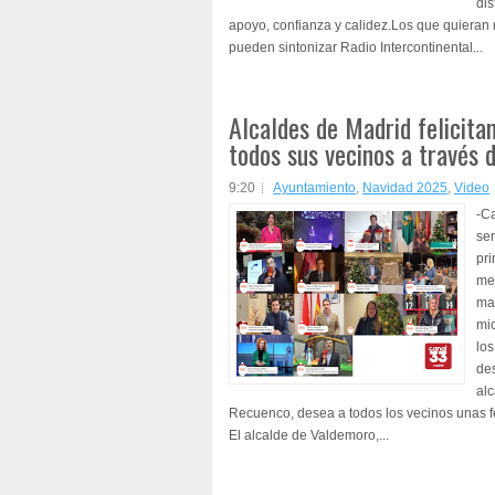
dis
apoyo, confianza y calidez.Los que quieran
pueden sintonizar Radio Intercontinental...
Alcaldes de Madrid felicita
todos sus vecinos a través 
9:20
Ayuntamiento
,
Navidad 2025
,
Video
-Ca
ser
pr
me
ma
mic
lo
de
al
Recuenco, desea a todos los vecinos unas fe
El alcalde de Valdemoro,...