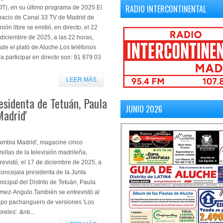
RADIO INTERCONTINENTAL
OT), en su último programa de 2025.El
pacio de Canal 33 TV de Madrid de
nión libre se emitió, en directo, el 22
diciembre de 2025, a las 22 horas,
de el plató de Aluche.Los teléfonos
a participar en directo son: 91 879 03
LEER MÁS
esidenta de Tetuán, Paula
JUNIO 2026
adrid'
ambia Madrid', magacine cinco
rellas de la televisión madrileña,
revistó, el 17 de diciembre de 2025, a
concejala presidenta de la Junta
icipal del Distrito de Tetuán, Paula
mez-Angulo.También se entrevistó al
upo pachanguero de versiones 'Los
reles'. &nb...