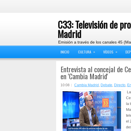
C33: Televisión de pr
Madrid
Emisión a través de los canales 45 (Ma
»
»
INICIO
CULTURA
VÍDEOS
DE
Entrevista al concejal de Ce
en 'Cambia Madrid'
10:08
Cambia Madrid
,
Debate
,
Directo
,
En
La 
Ce
la 
Mad
tel
el 
des