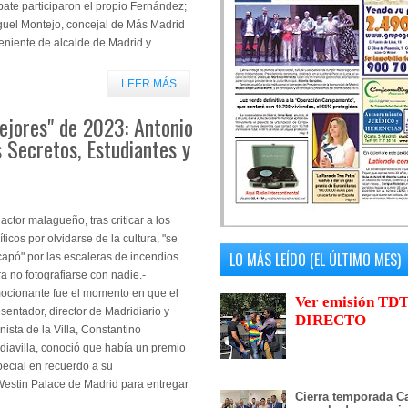
ate participaron el propio Fernández;
guel Montejo, concejal de Más Madrid
teniente de alcalde de Madrid y
LEER MÁS
ejores" de 2023: Antonio
 Secretos, Estudiantes y
 actor malagueño, tras criticar a los
íticos por olvidarse de la cultura, "se
LO MÁS LEÍDO (EL ÚLTIMO MES)
apó" por las escaleras de incendios
a no fotografiarse con nadie.-
ocionante fue el momento en que el
Ver emisión TDT
sentador, director de Madridiario y
DIRECTO
nista de la Villa, Constantino
iavilla, conoció que había un premio
ecial en recuerdo a su
Westin Palace de Madrid para entregar
Cierra temporada Ca