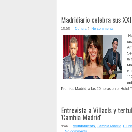
Madridiario celebra sus XX
10:50
Cultura
No comments
-Nu
jur
An
Sec
la 
Mor
cl
112
ent
Premios Madrid, a las 20 horas en el Hotel T
Entrevista a Villacís y tertu
'Cambia Madrid'
9:46
Ayuntamiento
,
Cambia Madrid
,
Ciud
No comments