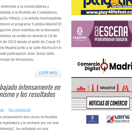
entrevista a la vicealcaldesa y
didata a la Alcaldía de Ciudadanos,
oña Villacís, y la tertulia municipalista
traron el programa 'Cambia Madrid'.El
acine cinco estrellas de la televisión
rileña se emitió en directo el 19 de
il de 2023 desde el plató de Canal 33
de Madrid junto a la calle Atocha.En el
ate participaron Juan Jesús Valle,
oncejal de Innovación,
LEER MÁS
bajado intensamente en
nismo y los resultados
sta
No comments
e propusieron dos veces la Alcaldía
a legislatura y la rechacé por ser leal
Almeida)”, ha señalado en una