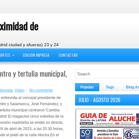
oximidad de
drid ciudad y afueras) 23 y 24
»
PORTES
EDICIÓN IMPRESA
CONTACTAR
ntro y tertulia municipal,
Popular
Tags
Blog A
trevista
,
Video
No comments
entrevista al concejal presidente de
JULIO - AGOSTO 2026
ntro y Salamanca, José Fernández, y
tertulia municipal centraron 'Cambia
rid'.El magacine cinco estrellas de la
evisión madrileña se emitió en directo,
26 de abril de 2023, a las 20:30 horas,
de el plató de la calle Atocha.En el