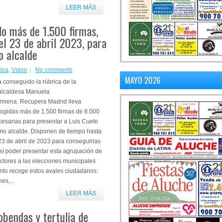
LEER MÁS
o más de 1.500 firmas,
el 23 de abril 2023, para
o alcalde
tica
,
Video
No comments
MAYO 2026
 conseguido la rúbrica de la
alcaldesa Manuela
rmena. Recupera Madrid lleva
cogidas más de 1.500 firmas de 8.000
esarias para presentar a Luis Cueto
mo alcalde. Disponen de tiempo hasta
23 de abril de 2023 para conseguirlas
sí poder presentar esta agrupación de
ctores a las elecciones municipales
nto recoge estos avales ciudadanos:
es,...
LEER MÁS
obendas y tertulia de