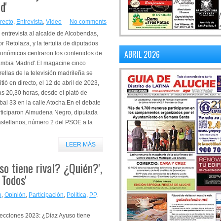
d'
recto
,
Entrevista
,
Video
No comments
entrevista al alcalde de Alcobendas,
or Retolaza, y la tertulia de diputados
ABRIL 2026
tonómicos centraron los contenidos de
ambia Madrid'.El magacine cinco
rellas de la televisión madrileña se
tió en directo, el 12 de abril de 2023,
as 20,30 horas, desde el plató de
al 33 en la calle Atocha.En el debate
rticiparon Almudena Negro, diputada
stellanos, número 2 del PSOE a la
LEER MÁS
so tiene rival? ¿Quién?',
 Todos'
o
,
Opinión
,
Participación
,
Politica
,
PP
,
lecciones 2023: ¿Díaz Ayuso tiene