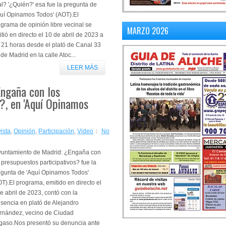
al? '¿Quién?' esa fue la pregunta de
quí Opinamos Todos' (AOT).El
grama de opinión libre vecinal se
MARZO 2026
tió en directo el 10 de abril de 2023 a
 21 horas desde el plató de Canal 33
de Madrid en la calle Atoc...
LEER MÁS
Engaña con los
?, en 'Aquí Opinamos
ista
,
Opinión
,
Participación
,
Video
No
yuntamiento de Madrid: ¿Engaña con
 presupuestos participativos? fue la
egunta de 'Aquí Opinamos Todos'
T).El programa, emitido en directo el
e abril de 2023, contó con la
sencia en plató de Alejandro
rnández, vecino de Ciudad
gaso.Nos presentó su denuncia ante