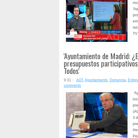
riv
'A
pro
emi
las
TV 
'Ayuntamiento de Madrid: ¿
presupuestos participativos
Todos'
9:31
AOT
,
Ayuntamiento
,
Denuncia
,
Entrev
comments
'A
los
pr
(AO
3 d
pre
He
Pe