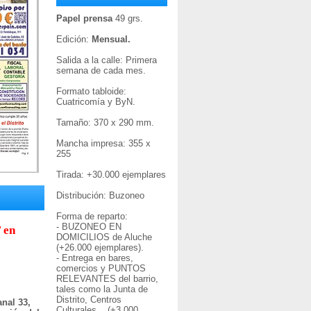
Papel prensa
49 grs.
Edición:
Mensual.
Salida a la calle: Primera
semana de cada mes.
Formato tabloide:
Cuatricomía y ByN.
Tamaño: 370 x 290 mm.
Mancha impresa: 355 x
255
Tirada: +30
.000 ejemplares
Distribución: Buzoneo
Forma de reparto:
- BUZONEO EN
 en
DOMICILIOS de Aluche
(+26.000 ejemplares).
- Entrega en bares,
comercios y PUNTOS
RELEVANTES del barrio,
tales como la Junta de
Distrito, Centros
nal 33,
Culturales... (+3.000