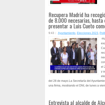
Recupera Madrid ha recogid
de 8.000 necesarias, hasta 
presentar a Luis Cueto com
9:43
Ayuntamiento
,
Elecciones 2023
,
Poli
-Ha
ex
Ca
re
nec
co
el 
y a
ele
del 28 de mayo.La Secretaría del Ayuntamie
una firma, mostrando el DNI, de lunes a viern
Entrevista al alcalde de Alc