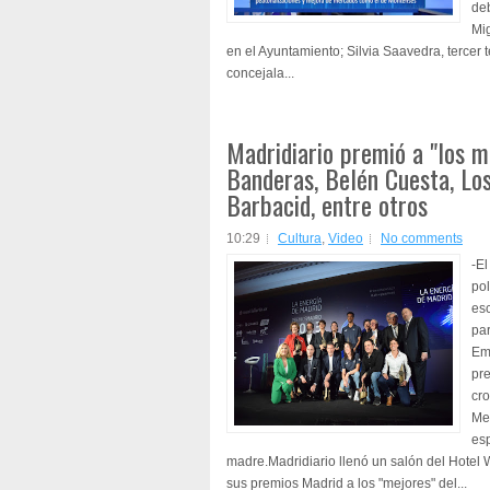
deb
Mi
en el Ayuntamiento; Silvia Saavedra, tercer 
concejala...
Madridiario premió a "los m
Banderas, Belén Cuesta, Los
Barbacid, entre otros
10:29
Cultura
,
Video
No comments
-El
pol
esc
par
Em
pre
cro
Med
esp
madre.Madridiario llenó un salón del Hotel 
sus premios Madrid a los "mejores" del...