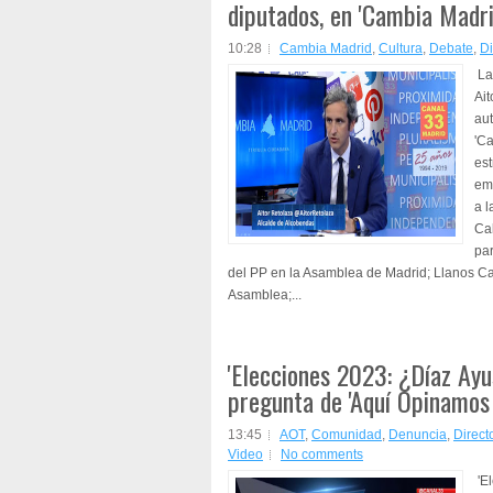
diputados, en 'Cambia Madri
10:28
Cambia Madrid
,
Cultura
,
Debate
,
Di
La 
Ait
au
'C
est
emi
a l
Cab
pa
del PP en la Asamblea de Madrid; Llanos Ca
Asamblea;...
'Elecciones 2023: ¿Díaz Ayu
pregunta de 'Aquí Opinamos
13:45
AOT
,
Comunidad
,
Denuncia
,
Direct
Video
No comments
'E