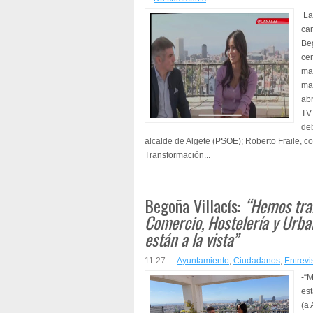
La 
can
Beg
cen
mag
mad
abr
TV 
deb
alcalde de Algete (PSOE); Roberto Fraile, c
Transformación...
Begoña Villacís:
“Hemos tra
Comercio, Hostelería y Urba
están a la vista”
11:27
Ayuntamiento
,
Ciudadanos
,
Entrevi
-“M
est
(a 