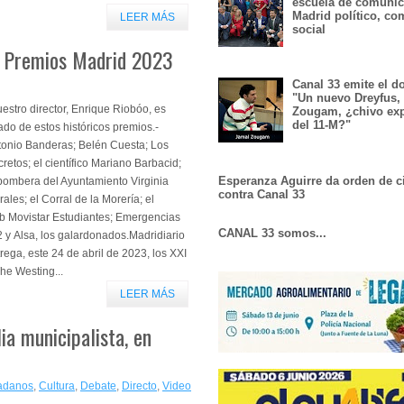
escuela de comunic
Madrid político, co
LEER MÁS
social
I Premios Madrid 2023
Canal 33 emite el 
"Un nuevo Dreyfus,
estro director, Enrique Riobóo, es
Zougam, ¿chivo exp
del 11-M?"
ado de estos históricos premios.-
tonio Banderas; Belén Cuesta; Los
retos; el científico Mariano Barbacid;
Esperanza Aguirre da orden de c
bombera del Ayuntamiento Virginia
contra Canal 33
ales; el Corral de la Morería; el
ub Movistar Estudiantes; Emergencias
CANAL 33 somos...
 y Alsa, los galardonados.Madridiario
rega, este 24 de abril de 2023, los XXI
he Westing...
LEER MÁS
lia municipalista, en
adanos
,
Cultura
,
Debate
,
Directo
,
Video