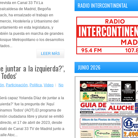
revista en Canal 33 TV.La
RADIO INTERCONTINENTAL
cealcaldesa de Madrid, Begoña
lacís, ha ensalzado el trabajo en
mercio, Hostelería y Urbanismo del
ntamiento en esta legislatura, y
mbién la puesta en marcha de grandes
Bosque Metropolitano o los desarrollos
tados...
LEER MÁS
 juntar a la izquierda?’,
JUNIO 2026
 Todos'
ión
,
Participación
,
Politica
,
Video
No
erá capaz Yolanda Díaz de juntar a la
uierda?’ fue la pregunta de 'Aquí
inamos Todos' (AOT).El programa de
nión ciudadana libre y plural se emitió
directo, el 17 de abril de 2023, desde
plató de Canal 33 TV de Madrid junto a
calle Atoc...