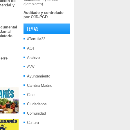
ación del
ejemplares).
mercial y
Auditado y controlado
por OJD-PGD
documental
TEMAS
 Jamal
iatorio
#Tertulia33
AOT
Archivo
ierre
AVV
Ayuntamiento
Cambia Madrid
Cine
Ciudadanos
Comunidad
Cultura