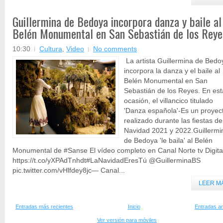
Guillermina de Bedoya incorpora danza y baile al
Belén Monumental en San Sebastián de los Reye
10:30
Cultura
,
Video
No comments
La artista Guillermina de Bedo
incorpora la danza y el baile al
Belén Monumental en San
Sebastián de los Reyes. En est
ocasión, el villancico titulado
'Danza española'-Es un proyec
realizado durante las fiestas de
Navidad 2021 y 2022.Guillermi
de Bedoya 'le baila' al Belén
Monumental de #Sanse El vídeo completo en Canal Norte tv Digita
https://t.co/yXPAdTnhdt#LaNavidadEresTú @GuillerminaBS
pic.twitter.com/vHlfdey8jc— Canal...
LEER M
Entradas más recientes
Inicio
Entradas an
Ver versión para móviles