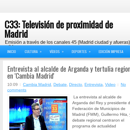
C33: Televisión de proximidad de
Madrid
Emisión a través de los canales 45 (Madrid ciudad y afueras
y 24
»
»
»
INICIO
CULTURA
VÍDEOS
DEPORTES
EDICIÓN IMPRESA
Entrevista al alcalde de Arganda y tertulia region
en 'Cambia Madrid'
10:09
Cambia Madrid
,
Debate
,
Directo
,
Entrevista
,
Video
No
comments
La entrevista al alcalde de
Arganda del Rey y presidente d
Federación de Municipios de
Madrid (FMM), Guillermo Hita, 
debate regional centraron el
programa de actualidad