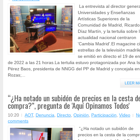
La entrevista al director gener
Universidades y Enseñanzas
Artísticas Superiores de la
Comunidad de Madrid, Ricardo
Díaz Martín, y la tertulia sobre 
actualidad nacional centraron
'Cambia Madrid'.El magacine c
estrellas de la televisión madri
se emitió en directo el 19 de e
de 2022 a las 21 horas.La tertulia estuvo protagonizada por Ana I
Pérez Baos, presidenta de NNGG del PP de Madrid y concejala en
Rozas;...
LEER M
“¿Ha notado un subidón de precios en la cesta de
compra?”, pregunta de 'Aquí Opinamos Todos'
10:20
AOT
,
Denuncia
,
Directo
,
Opinión
,
Participación
,
Video
N
comments
“¿Ha notado un subidón de
precios en la cesta de la comp