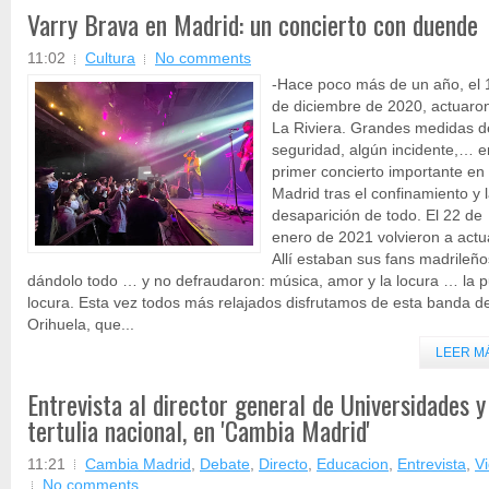
Varry Brava en Madrid: un concierto con duende
11:02
Cultura
No comments
-Hace poco más de un año, el 
de diciembre de 2020, actuaro
La Riviera. Grandes medidas d
seguridad, algún incidente,… e
primer concierto importante en
Madrid tras el confinamiento y 
desaparición de todo. El 22 de
enero de 2021 volvieron a actua
Allí estaban sus fans madrileño
dándolo todo … y no defraudaron: música, amor y la locura … la p
locura. Esta vez todos más relajados disfrutamos de esta banda d
Orihuela, que...
LEER M
Entrevista al director general de Universidades y
tertulia nacional, en 'Cambia Madrid'
11:21
Cambia Madrid
,
Debate
,
Directo
,
Educacion
,
Entrevista
,
V
No comments