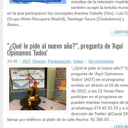
estrellas de la televisión madri
también acogió la tertulia munic
en la que participaron los concejales Arantxa Cabello (Vox), Luis C
(Grupo Mixto-Recupera Madrid), Santiago Saura (Ciudadanos) y
Álvaro...
LEER M
"¿Qué le pide al nuevo año?", pregunta de 'Aquí
Opinamos Todos'
10:38
AOT
,
Directo
,
Participación
,
Video
No comments
"¿Qué le pide al nuevo año?" f
pregunta de 'Aquí Opinamos
Todos' (AOT) en el programa
emitido en directo el 10 de ene
de 2022, a las 21 horas.Para
participar en el programa se
pueden mandar mensajes de t
al whatsapp 674 45 52 33 y a l
dirección de Twitter @Canal 33
llamar por teléfono al plató de la calle Atocha: 91 360 00 ...
LEER M