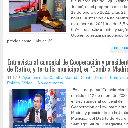
fue la pregunta de 'Aquí Opin
Todos', en el programa emitido 
17 de enero de 2022, a las 21
horas.La inflación de noviembr
diciembre de 2021 fue del 5,5 
6,7%, respectivamente, y según
Gobierno, seguirán subiendo l
precios hasta junio de 20...
LEER M
Entrevista al concejal de Cooperación y presiden
de Retiro, y tertulia municipal, en 'Cambia Madrid
11:17
Ayuntamiento
,
Cambia Madrid
,
Debate
,
Directo
,
Entrevista
Politica
,
Video
No comments
En el programa 'Cambia Madri
emitido el 12 de enero de 2022
entrevistamos al concejal de
Cooperación del Ayuntamiento
Madrid y presidente de la Junt
Municipal del Distrito de Retiro,
Santiago Saura.El magacine ci