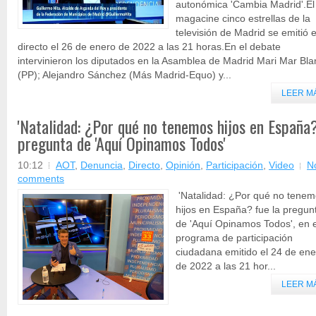
autonómica 'Cambia Madrid'.El
magacine cinco estrellas de la
televisión de Madrid se emitió 
directo el 26 de enero de 2022 a las 21 horas.En el debate
intervinieron los diputados en la Asamblea de Madrid Mari Mar Bl
(PP); Alejandro Sánchez (Más Madrid-Equo) y...
LEER M
'Natalidad: ¿Por qué no tenemos hijos en España?
pregunta de 'Aquí Opinamos Todos'
10:12
AOT
,
Denuncia
,
Directo
,
Opinión
,
Participación
,
Video
N
comments
'Natalidad: ¿Por qué no tene
hijos en España? fue la pregun
de 'Aquí Opinamos Todos', en e
programa de participación
ciudadana emitido el 24 de ene
de 2022 a las 21 hor...
LEER M