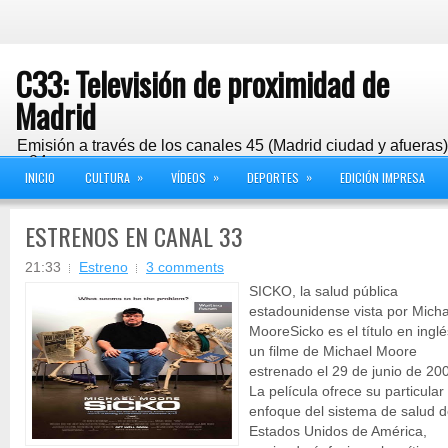
C33: Televisión de proximidad de
Madrid
Emisión a través de los canales 45 (Madrid ciudad y afueras
y 24
»
»
»
INICIO
CULTURA
VÍDEOS
DEPORTES
EDICIÓN IMPRESA
ESTRENOS EN CANAL 33
21:33
Estreno
3 comments
SICKO, la salud pública
estadounidense vista por Micha
MooreSicko es el título en ingl
un filme de Michael Moore
estrenado el 29 de junio de 20
La película ofrece su particular
enfoque del sistema de salud 
Estados Unidos de América,