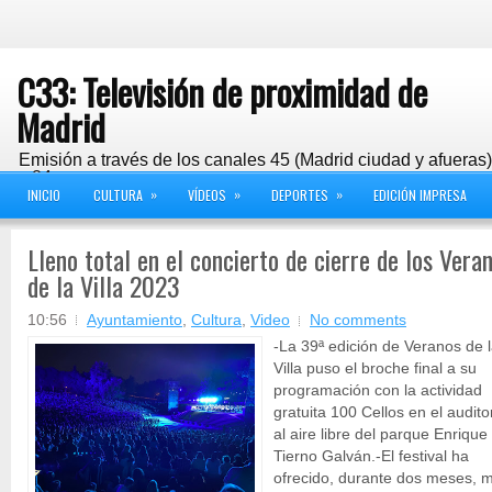
C33: Televisión de proximidad de
Madrid
Emisión a través de los canales 45 (Madrid ciudad y afueras
y 24
»
»
»
INICIO
CULTURA
VÍDEOS
DEPORTES
EDICIÓN IMPRESA
Lleno total en el concierto de cierre de los Vera
de la Villa 2023
10:56
Ayuntamiento
,
Cultura
,
Video
No comments
-La 39ª edición de Veranos de 
Villa puso el broche final a su
programación con la actividad
gratuita 100 Cellos en el audito
al aire libre del parque Enrique
Tierno Galván.-El festival ha
ofrecido, durante dos meses, 