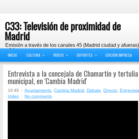
C33: Televisión de proximidad de
Madrid
Emisión a través de los canales 45 (Madrid ciudad y afueras
y 24
»
»
»
INICIO
CULTURA
VÍDEOS
DEPORTES
EDICIÓN IMPRESA
Entrevista a la concejala de Chamartín y tertulia
municipal, en 'Cambia Madrid'
10:45
Ayuntamiento
,
Cambia Madrid
,
Debate
,
Directo
,
Entrevist
Video
No comments