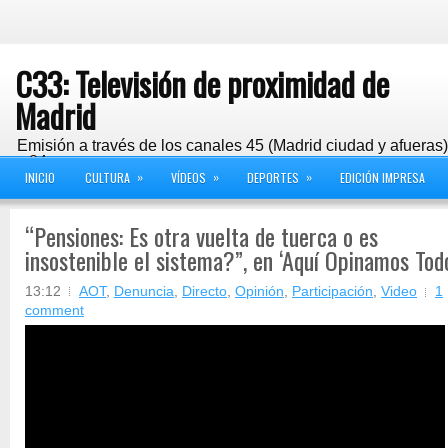
C33: Televisión de proximidad de
Madrid
Emisión a través de los canales 45 (Madrid ciudad y afueras
y 24
»
»
»
INICIO
CULTURA
VÍDEOS
DEPORTES
EDICIÓN IMPRESA
“Pensiones: Es otra vuelta de tuerca o es
insostenible el sistema?”, en ‘Aquí Opinamos Tod
13:12
AOT
,
Denuncia
,
Directo
,
Opinión
,
Participación
,
Video
1
comment