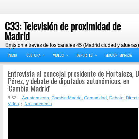
C33: Televisión de proximidad de
Madrid
Emisión a través de los canales 45 (Madrid ciudad y afueras
y 24
»
»
»
INICIO
CULTURA
VÍDEOS
DEPORTES
EDICIÓN IMPRESA
Entrevista al concejal presidente de Hortaleza, 
Pérez, y debate de diputados autonómicos, en
'Cambia Madrid'
9:52
Ayuntamiento
,
Cambia Madrid
,
Comunidad
,
Debate
,
Direct
Video
No comments