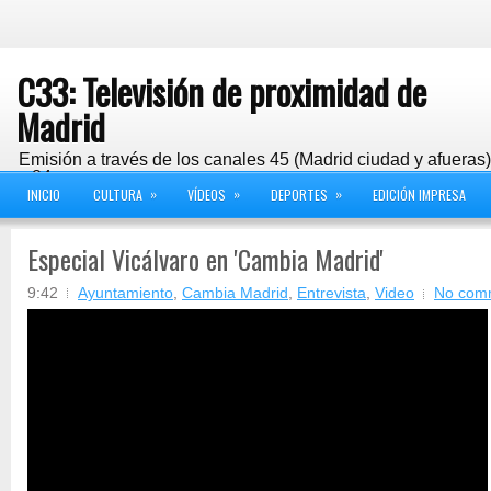
C33: Televisión de proximidad de
Madrid
Emisión a través de los canales 45 (Madrid ciudad y afueras
y 24
»
»
»
INICIO
CULTURA
VÍDEOS
DEPORTES
EDICIÓN IMPRESA
Especial Vicálvaro en 'Cambia Madrid'
9:42
Ayuntamiento
,
Cambia Madrid
,
Entrevista
,
Video
No com