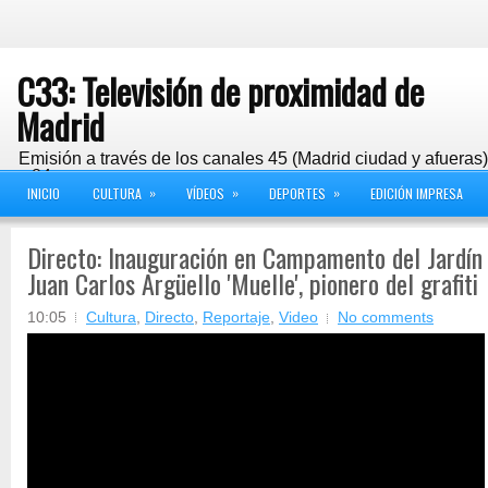
C33: Televisión de proximidad de
Madrid
Emisión a través de los canales 45 (Madrid ciudad y afueras
y 24
»
»
»
INICIO
CULTURA
VÍDEOS
DEPORTES
EDICIÓN IMPRESA
Directo: Inauguración en Campamento del Jardín
Juan Carlos Argüello 'Muelle', pionero del grafiti
10:05
Cultura
,
Directo
,
Reportaje
,
Video
No comments