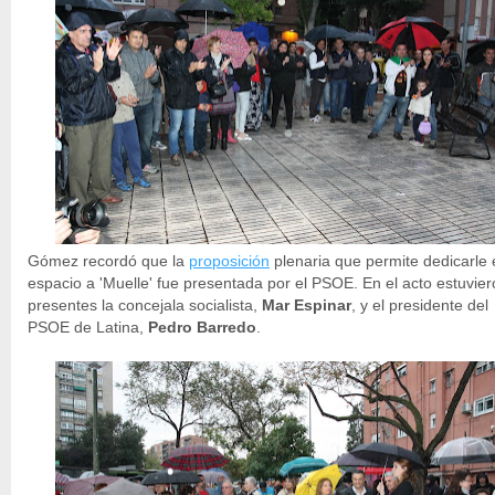
Gómez recordó que la
proposición
plenaria que permite dedicarle 
espacio a 'Muelle' fue presentada por el PSOE. En el acto estuvie
presentes la concejala socialista,
Mar Espinar
, y el presidente del
PSOE de Latina,
Pedro Barredo
.